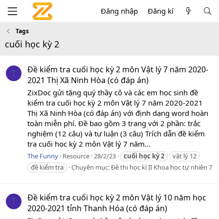
Đăng nhập
Đăng kí
Tags
cuối học kỳ 2
Đề kiểm tra cuối học kỳ 2 môn Vật lý 7 năm 2020-
T
2021 Thị Xã Ninh Hòa (có đáp án)
ZixDoc gửi tặng quý thầy cô và các em học sinh đề
kiểm tra cuối học kỳ 2 môn Vật lý 7 năm 2020-2021
Thị Xã Ninh Hòa (có đáp án) với định dạng word hoàn
toàn miễn phí. Đề bao gồm 3 trang với 2 phần: trắc
nghiệm (12 câu) và tự luận (3 câu) Trích dẫn đề kiểm
tra cuối học kỳ 2 môn Vật lý 7 năm...
The Funny
Resource
28/2/23
cuối
học
kỳ
2
vật lý 12
đề kiểm tra
Chuyên mục:
Đề thi học kì II Khoa học tự nhiên 7
Đề kiểm tra cuối học kỳ 2 môn Vật lý 10 năm học
T
2020-2021 tỉnh Thanh Hóa (có đáp án)