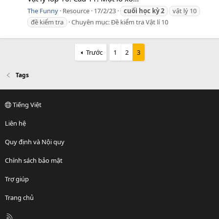
The Funny
Resource
17/2/23
cuối
học
kỳ
2
vật lý 10
đề kiểm tra
Chuyên mục:
Đề kiểm tra Vật lí 10
Trước
1
2
3
Tags
Tiếng Việt
Liên hệ
Quy định và Nội quy
Chính sách bảo mật
Trợ giúp
Trang chủ
R