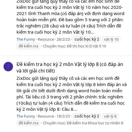
ZixDoc gửi tặng quý thầy cô và các em học sinh đề
kiểm tra cuối học kỳ 2 môn Vật lý 10 năm học 2020-
2021 tỉnh Thanh Hóa (có đáp án) với định dạng word
hoàn toàn miễn phí. Đề bao gồm 5 trang với 2 phần:
trắc nghiệm (28 câu) và tự luận (4 câu) Trích dẫn đề
kiểm tra cuối học kỳ 2 môn Vật lý 10...
The Funny
Resource
28/2/23
cuối
học
kỳ
2
vật lý 10
đề kiểm tra
Chuyên mục:
Đề thi học kì II Vật lí 10
Đề kiểm tra học kỳ 2 môn Vật lý lớp 8 (có đáp án
T
và lời giải chi tiết)
ZixDoc gửi tặng quý thầy cô và các em học sinh đề
kiểm tra cuối học kỳ 2 môn Vật lý lớp 8 kèm đáp án và
lời giải chi tiết dưới định dạng word hoàn toàn miễn
phí. Tài liệu có 3 trang với 2 phần chính: trắc nghiệm
(10câu) tự luận (4 câu) Trích dẫn đề kiểm tra cuối học
kỳ 2 môn Vật lý lớp 8: Câu 8...
The Funny
Resource
18/2/23
cuối
học
kỳ
2
vật lý 8
đề kiểm tra
Chuyên mục:
Đề kiểm tra Khoa học tự nhiên 8