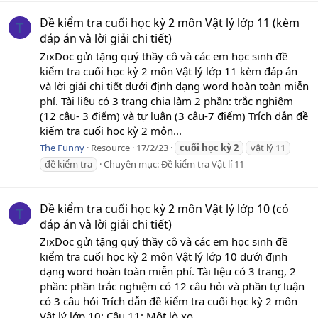
Đề kiểm tra cuối học kỳ 2 môn Vật lý lớp 11 (kèm
T
đáp án và lời giải chi tiết)
ZixDoc gửi tặng quý thầy cô và các em học sinh đề
kiểm tra cuối học kỳ 2 môn Vật lý lớp 11 kèm đáp án
và lời giải chi tiết dưới định dạng word hoàn toàn miễn
phí. Tài liệu có 3 trang chia làm 2 phần: trắc nghiệm
(12 câu- 3 điểm) và tự luận (3 câu-7 điểm) Trích dẫn đề
kiểm tra cuối học kỳ 2 môn...
The Funny
Resource
17/2/23
cuối
học
kỳ
2
vật lý 11
đề kiểm tra
Chuyên mục:
Đề kiểm tra Vật lí 11
Đề kiểm tra cuối học kỳ 2 môn Vật lý lớp 10 (có
T
đáp án và lời giải chi tiết)
ZixDoc gửi tặng quý thầy cô và các em học sinh đề
kiểm tra cuối học kỳ 2 môn Vật lý lớp 10 dưới định
dạng word hoàn toàn miễn phí. Tài liệu có 3 trang, 2
phần: phần trắc nghiệm có 12 câu hỏi và phần tự luận
có 3 câu hỏi Trích dẫn đề kiểm tra cuối học kỳ 2 môn
Vật lý lớp 10: Câu 11: Một lò xo...