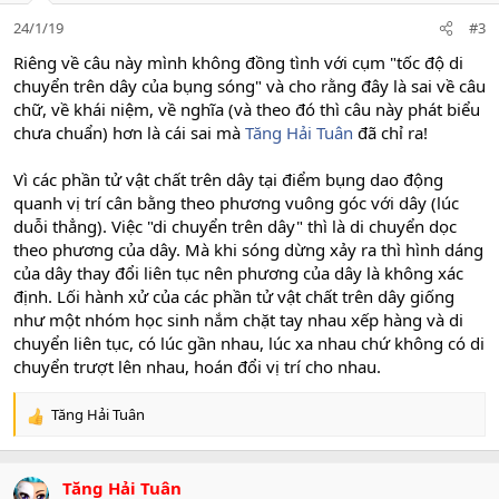
24/1/19
#3
Riêng về câu này mình không đồng tình với cụm "tốc độ di
chuyển trên dây của bụng sóng" và cho rằng đây là sai về câu
chữ, về khái niệm, về nghĩa (và theo đó thì câu này phát biểu
chưa chuẩn) hơn là cái sai mà
Tăng Hải Tuân
đã chỉ ra!
Vì các phần tử vật chất trên dây tại điểm bụng dao động
quanh vị trí cân bằng theo phương vuông góc với dây (lúc
duỗi thẳng). Việc "di chuyển trên dây" thì là di chuyển dọc
theo phương của dây. Mà khi sóng dừng xảy ra thì hình dáng
của dây thay đổi liên tục nên phương của dây là không xác
định. Lối hành xử của các phần tử vật chất trên dây giống
như một nhóm học sinh nắm chặt tay nhau xếp hàng và di
chuyển liên tục, có lúc gần nhau, lúc xa nhau chứ không có di
chuyển trượt lên nhau, hoán đổi vị trí cho nhau.
Tăng Hải Tuân
R
e
a
c
Tăng Hải Tuân