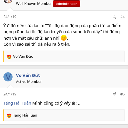
t
Well-Known Member
Administrator
i
o
n
24/1/19
#4
s
Ý C đó nên sửa lại là: "Tốc độ dao động của phần tử tại điểm
:
bụng cũng là tốc độ lan truyền của sóng trên dây" thì đúng
hơn về mặt câu chữ, anh nhỉ
.
Còn vì sao sai thì đã nêu ra ở trên.
Võ Văn Đức
R
e
a
c
V
Võ Văn Đức
t
Active Member
i
o
24/1/19
#5
n
s
Tăng Hải Tuân
Mình cũng có ý vậy á! :D
:
Tăng Hải Tuân
R
e
a