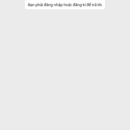
Bạn phải đăng nhập hoặc đăng kí để trả lời.
c
t
i
o
n
s
: