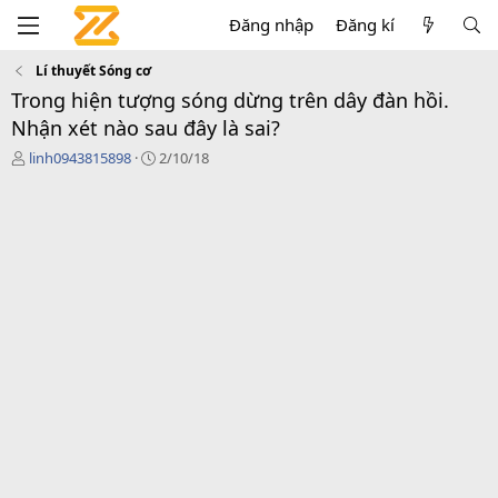
Đăng nhập
Đăng kí
Lí thuyết Sóng cơ
Trong hiện tượng sóng dừng trên dây đàn hồi.
Nhận xét nào sau đây là sai?
T
N
linh0943815898
2/10/18
h
g
r
à
e
y
a
g
d
ử
s
i
t
a
r
t
e
r