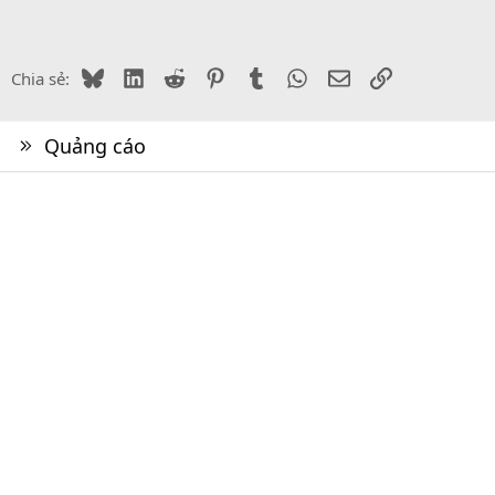
Bluesky
LinkedIn
Reddit
Pinterest
Tumblr
WhatsApp
Email
Link
Chia sẻ:
Quảng cáo