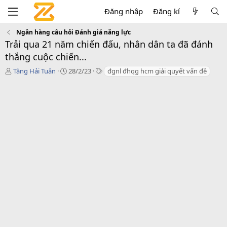
Đăng nhập
Đăng kí
Ngân hàng câu hỏi Đánh giá năng lực
Trải qua 21 năm chiến đấu, nhân dân ta đã đánh
thắng cuộc chiến...
T
C
T
Tăng Hải Tuân
28/2/23
đgnl đhqg hcm giải quyết vấn đề
á
r
a
c
e
g
g
a
s
i
t
ả
i
o
n
d
a
t
e