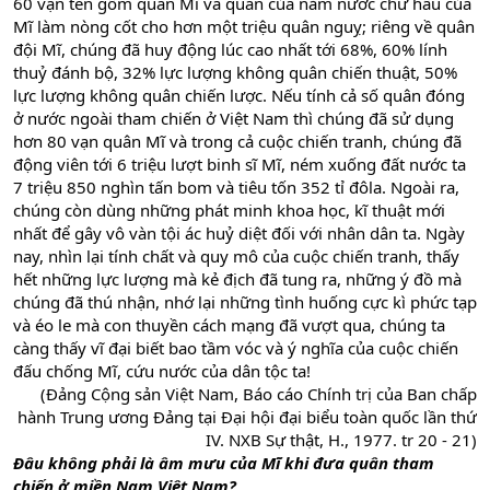
60 vạn tên gồm quân Mĩ và quân của năm nước chư hầu của
Mĩ làm nòng cốt cho hơn một triệu quân nguỵ; riêng về quân
đội Mĩ, chúng đã huy động lúc cao nhất tới 68%, 60% lính
thuỷ đánh bộ, 32% lực lượng không quân chiến thuật, 50%
lực lượng không quân chiến lược. Nếu tính cả số quân đóng
ở nước ngoài tham chiến ở Việt Nam thì chúng đã sử dụng
hơn 80 vạn quân Mĩ và trong cả cuộc chiến tranh, chúng đã
động viên tới 6 triệu lượt binh sĩ Mĩ, ném xuống đất nước ta
7 triệu 850 nghìn tấn bom và tiêu tốn 352 tỉ đôla. Ngoài ra,
chúng còn dùng những phát minh khoa học, kĩ thuật mới
nhất để gây vô vàn tội ác huỷ diệt đối với nhân dân ta. Ngày
nay, nhìn lại tính chất và quy mô của cuộc chiến tranh, thấy
hết những lực lượng mà kẻ địch đã tung ra, những ý đồ mà
chúng đã thú nhận, nhớ lại những tình huống cực kì phức tạp
và éo le mà con thuyền cách mạng đã vượt qua, chúng ta
càng thấy vĩ đại biết bao tầm vóc và ý nghĩa của cuộc chiến
đấu chống Mĩ, cứu nước của dân tộc ta!
(Đảng Cộng sản Việt Nam, Báo cáo Chính trị của Ban chấp
hành Trung ương Đảng tại Đại hội đại biểu toàn quốc lần thứ
IV. NXB Sự thật, H., 1977. tr 20 - 21)​
Đâu không phải là âm mưu của Mĩ khi đưa quân tham
chiến ở miền Nam Việt Nam?