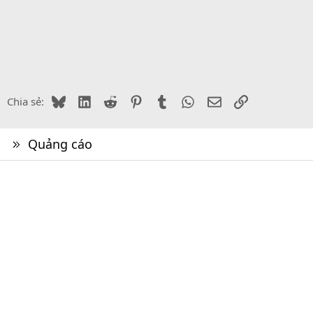
Bluesky
LinkedIn
Reddit
Pinterest
Tumblr
WhatsApp
Email
Link
Chia sẻ:
Quảng cáo