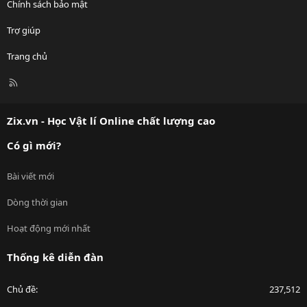
Chính sách bảo mật
Trợ giúp
Trang chủ
R
S
S
Zix.vn - Học Vật lí Online chất lượng cao
Có gì mới?
Bài viết mới
Dòng thời gian
Hoạt động mới nhất
Thống kê diễn đàn
Chủ đề
237,512