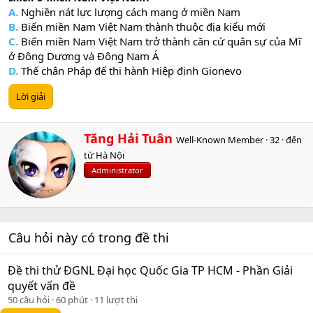
A.
Nghiền nát lực lượng cách mạng ở miền Nam
B.
Biến miền Nam Việt Nam thành thuộc địa kiểu mới
C.
Biến miền Nam Việt Nam trở thành căn cứ quân sự của Mĩ
ở Đông Dương và Đông Nam Á
D.
Thế chân Pháp để thi hành Hiệp định Gionevo
Lời giải
W
Tăng Hải Tuân
Well-Known Member
·
32
·
đến
r
từ
Hà Nội
i
Administrator
t
t
e
n
b
Câu hỏi này có trong đề thi
y
Đề thi thử ĐGNL Đại học Quốc Gia TP HCM - Phần Giải
quyết vấn đề
50 câu hỏi
60 phút
11 lượt thi