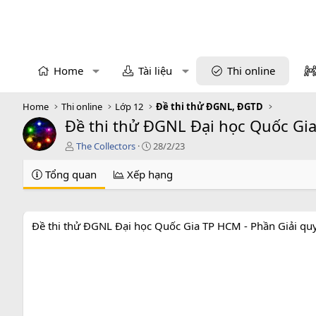
Home
Tài liệu
Thi online
Home
Thi online
Lớp 12
Đề thi thử ĐGNL, ĐGTD
Đề thi thử ĐGNL Đại học Quốc Gi
T
C
The Collectors
28/2/23
á
r
c
e
Tổng quan
Xếp hạng
g
a
i
t
ả
i
o
Đề thi thử ĐGNL Đại học Quốc Gia TP HCM - Phần Giải qu
n
d
a
t
e