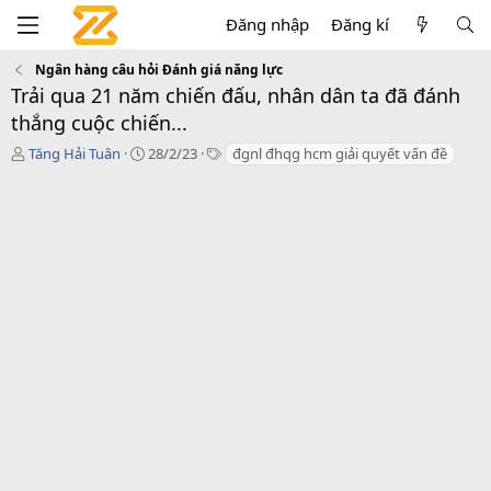
Đăng nhập
Đăng kí
Ngân hàng câu hỏi Đánh giá năng lực
Trải qua 21 năm chiến đấu, nhân dân ta đã đánh
thắng cuộc chiến...
T
C
T
Tăng Hải Tuân
28/2/23
đgnl đhqg hcm giải quyết vấn đề
á
r
a
c
e
g
g
a
s
i
t
ả
i
o
n
d
a
t
e