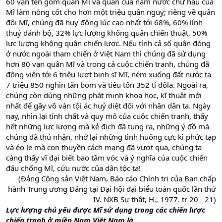
60 vạn tên gồm quân Mĩ và quân của năm nước chư hầu của
Mĩ làm nòng cốt cho hơn một triệu quân nguỵ; riêng về quân
đội Mĩ, chúng đã huy động lúc cao nhất tới 68%, 60% lính
thuỷ đánh bộ, 32% lực lượng không quân chiến thuật, 50%
lực lượng không quân chiến lược. Nếu tính cả số quân đóng
ở nước ngoài tham chiến ở Việt Nam thì chúng đã sử dụng
hơn 80 vạn quân Mĩ và trong cả cuộc chiến tranh, chúng đã
động viên tới 6 triệu lượt binh sĩ Mĩ, ném xuống đất nước ta
7 triệu 850 nghìn tấn bom và tiêu tốn 352 tỉ đôla. Ngoài ra,
chúng còn dùng những phát minh khoa học, kĩ thuật mới
nhất để gây vô vàn tội ác huỷ diệt đối với nhân dân ta. Ngày
nay, nhìn lại tính chất và quy mô của cuộc chiến tranh, thấy
hết những lực lượng mà kẻ địch đã tung ra, những ý đồ mà
chúng đã thú nhận, nhớ lại những tình huống cực kì phức tạp
và éo le mà con thuyền cách mạng đã vượt qua, chúng ta
càng thấy vĩ đại biết bao tầm vóc và ý nghĩa của cuộc chiến
đấu chống Mĩ, cứu nước của dân tộc ta!
(Đảng Cộng sản Việt Nam, Báo cáo Chính trị của Ban chấp
hành Trung ương Đảng tại Đại hội đại biểu toàn quốc lần thứ
IV. NXB Sự thật, H., 1977. tr 20 - 21)​
Lực lượng chủ yếu được Mĩ sử dụng trong các chiến lược
chiến tranh ở miền Nam Việt Nam là