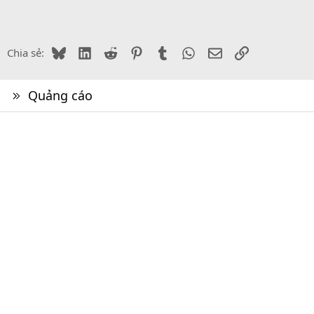
Bluesky
LinkedIn
Reddit
Pinterest
Tumblr
WhatsApp
Email
Link
Chia sẻ:
Quảng cáo