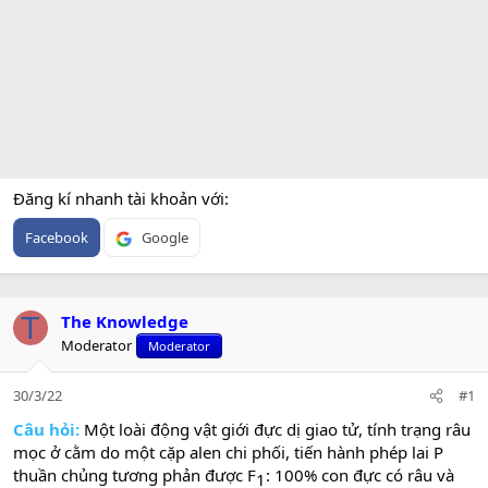
Đăng kí nhanh tài khoản với
Facebook
Google
T
The Knowledge
Moderator
Moderator
30/3/22
#1
Câu hỏi:
Một loài động vật giới đực dị giao tử, tính trạng râu
mọc ở cằm do một cặp alen chi phối, tiến hành phép lai P
thuần chủng tương phản được F
: 100% con đực có râu và
1​