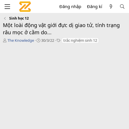
Đăng nhập
Đăng kí
Sinh học 12
Một loài động vật giới đực dị giao tử, tính trạng
râu mọc ở cằm do...
T
C
T
The Knowledge
30/3/22
trắc nghiệm sinh 12
á
r
a
c
e
g
g
a
s
i
t
ả
i
o
n
d
a
t
e