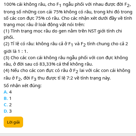
100% cái không râu, cho F
ngẫu phối với nhau được đời F
,
1​
2​
trong số những con cái 75% không có râu, trong khi đó trong
số các con đực 75% có râu. Cho các nhận xét dưới đầy về tính
trạng mọc râu ở loài động vật nói trên:
(1) Tính trạng mọc râu do gen nằm trên NST giới tính chi
phối.
(2) Tỉ lệ có râu: không râu cả ở F
và F
tính chung cho cả 2
1​
2​
giới là 1 : 1.
(3) Cho các con cái không râu ngẫu phối với con đực không
râu, ở đời sau có 83,33% cá thể không râu.
(4) Nếu cho các con đực có râu ở F
lai với các con cái không
2​
râu ở F
, đời F
thu được tỉ lệ 7:2 về tính trạng này.
2​
3​
Số nhận xét đúng:
A.
4
B.
1
C.
2
D.
3
Lời giải