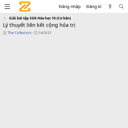
Đăng nhập
Đăng kí
Giải bài tập SGK Hóa học 10 (Cơ bản)
Lý thuyết liên kết cộng hóa trị
T
C
The Collectors
14/3/21
á
r
c
e
g
a
i
t
ả
i
o
n
d
a
t
e