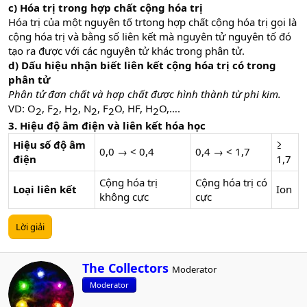
c) Hóa trị trong hợp chất cộng hóa trị
Hóa trị của một nguyên tố trtong hợp chất cộng hóa trị gọi là
cộng hóa trị và bằng số liên kết mà nguyên tử nguyên tố đó
tạo ra được với các nguyên tử khác trong phân tử.
d) Dấu hiệu nhận biết liên kết cộng hóa trị có trong
phân tử
Phân tử đơn chất và hợp chất được hình thành từ phi kim.
VD: O
, F
, H
, N
, F
O, HF, H
O,….
2​
2​
2​
2​
2​
2​
3. Hiệu độ âm điện và liên kết hóa học
Hiệu số độ âm
≥
0,0 → < 0,4
0,4 → < 1,7
điện
1,7
Cộng hóa trị
Cộng hóa trị có
Loại liên kết
Ion
không cực
cực
Lời giải
W
The Collectors
Moderator
r
Moderator
i
t