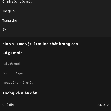
Chính sách bảo mật
Trợ giúp
Trang chủ
R
S
S
Zix.vn - Học Vật lí Online chất lượng cao
Có gì mới?
Bài viết mới
Dòng thời gian
Hoạt động mới nhất
Thống kê diễn đàn
Chủ đề
237,512