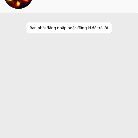
t
e
n
b
y
Bạn phải đăng nhập hoặc đăng kí để trả lời.