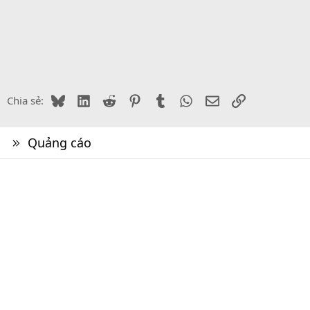
Bluesky
LinkedIn
Reddit
Pinterest
Tumblr
WhatsApp
Email
Link
Chia sẻ:
Quảng cáo