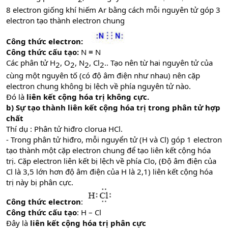
8 electron giống khí hiếm Ar bằng cách mỗi nguyên tử góp 3
electron tạo thành electron chung
Công thức electron:
Công thức cấu tạo:
N ≡ N
Các phân tử H
, O
, N
, Cl
.. Tạo nên từ hai nguyên tử của
2​
2​
2​
2​
cùng một nguyên tố (có độ âm điện như nhau) nên cặp
electron chung không bị lệch về phía nguyên tử nào.
Đó là
liên kết cộng hóa trị không cực.
b) Sự tạo thành liên kết cộng hóa trị trong phân tử hợp
chất
Thí dụ : Phân tử hiđro clorua HCl.
- Trong phân tử hiđro, mỗi nguyển tử (H và Cl) góp 1 electron
tạo thành một cặp electron chung để tạo liên kết cộng hóa
trị. Cặp electron liên kết bị lệch về phía Clo, (Độ âm điện của
Cl là 3,5 lớn hơn độ âm điện của H là 2,1) liên kết cộng hóa
trị này bị phân cực.
Công thức electron
:
Công thức cấu tạo
: H – Cl
Đây là
liên kết cộng hóa trị phân cực