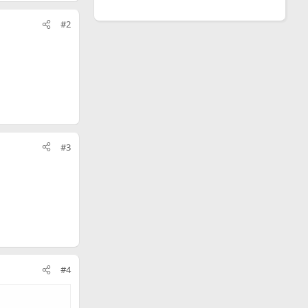
#2
#3
#4