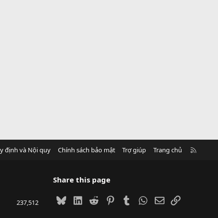
R
y định và Nội quy
Chính sách bảo mật
Trợ giúp
Trang chủ
S
S
Share this page
Bluesky
LinkedIn
Reddit
Pinterest
Tumblr
WhatsApp
Email
Link
237,512