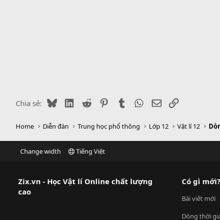
Bluesky
LinkedIn
Reddit
Pinterest
Tumblr
WhatsApp
Email
Link
Chia sẻ:
Home
Diễn đàn
Trung học phổ thông
Lớp 12
Vật lí 12
Dòn
Change width
Tiếng Việt
Zix.vn - Học Vật lí Online chất lượng
Có gì mới
cao
Bài viết mới
Dòng thời gi