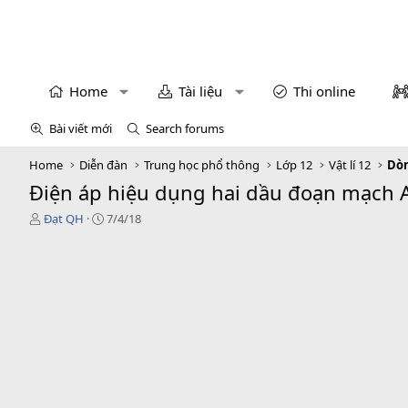
Home
Tài liệu
Thi online
Bài viết mới
Search forums
Home
Diễn đàn
Trung học phổ thông
Lớp 12
Vật lí 12
Dòn
Điện áp hiệu dụng hai dầu đoạn mạch
T
N
Đạt QH
7/4/18
h
g
r
à
e
y
a
g
d
ử
s
i
t
a
r
t
e