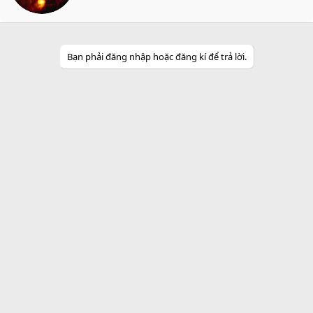
t
e
n
b
y
Bạn phải đăng nhập hoặc đăng kí để trả lời.