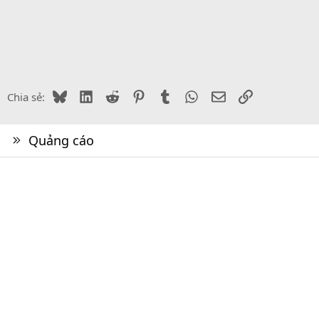
Bluesky
LinkedIn
Reddit
Pinterest
Tumblr
WhatsApp
Email
Link
Chia sẻ:
Quảng cáo