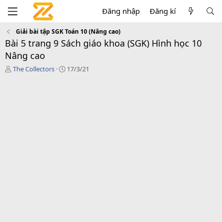
Đăng nhập
Đăng kí
Giải bài tập SGK Toán 10 (Nâng cao)
Bài 5 trang 9 Sách giáo khoa (SGK) Hình học 10
Nâng cao
T
C
The Collectors
17/3/21
á
r
c
e
g
a
i
t
ả
i
o
n
d
a
t
e