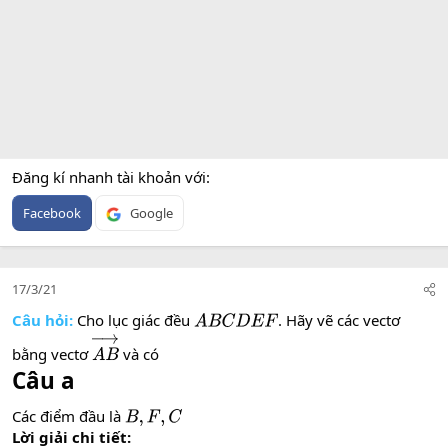
Đăng kí nhanh tài khoản với
Facebook
Google
17/3/21
Câu hỏi:
Cho lục giác đều
. Hãy vẽ các vectơ
A
B
C
D
E
F
bằng vectơ
và có
A
B
→
Câu a
Các điểm đầu là
B
,
F
,
C
Lời giải chi tiết: