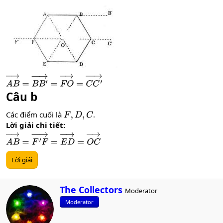
A
B
→
=
B
B
′
→
=
F
O
→
=
C
C
′
→
Câu b
Các điểm cuối là
.
F
,
D
,
C
Lời giải chi tiết:
A
B
→
=
F
′
F
→
=
E
D
→
=
O
C
→
Lời giải
W
The Collectors
Moderator
r
Moderator
i
t