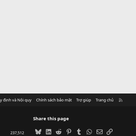
R
y định và Nội quy
Chính sách bảo mật
Trợ giúp
Trang chủ
S
S
Share this page
Bluesky
LinkedIn
Reddit
Pinterest
Tumblr
WhatsApp
Email
Link
237,512