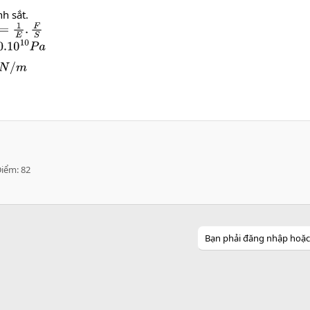
nh sắt.
=
1
E
.
F
S
0
10
P
a
0
6
N
/
m
Điểm
82
Bạn phải đăng nhập hoặc đ