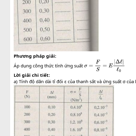
Phương pháp giải:
Áp dụng công thức tính ứng suất
σ
=
F
S
=
E
|
Δ
ℓ
|
ℓ
0
Lời giải chi tiết:
a) Tính độ dãn dài tỉ đối ε của thanh sắt và ứng suất σ của