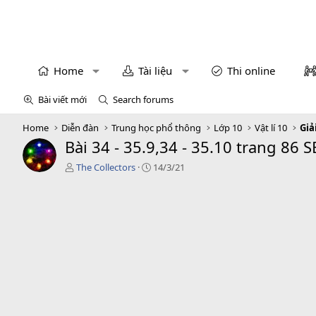
Home
Tài liệu
Thi online
Bài viết mới
Search forums
Home
Diễn đàn
Trung học phổ thông
Lớp 10
Vật lí 10
Giả
Bài 34 - 35.9,34 - 35.10 trang 86 S
T
C
The Collectors
14/3/21
á
r
c
e
g
a
i
t
ả
i
o
n
d
a
t
e