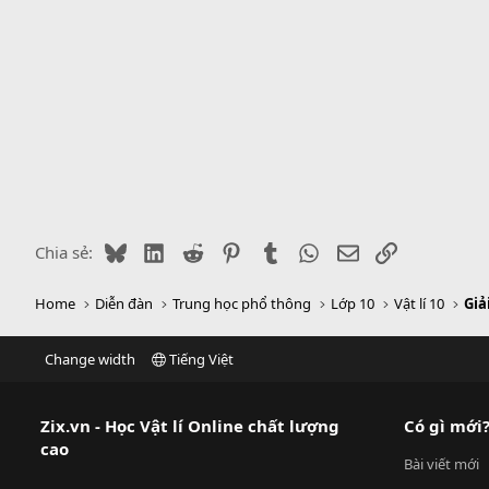
Bluesky
LinkedIn
Reddit
Pinterest
Tumblr
WhatsApp
Email
Link
Chia sẻ:
Home
Diễn đàn
Trung học phổ thông
Lớp 10
Vật lí 10
Giả
Change width
Tiếng Việt
Zix.vn - Học Vật lí Online chất lượng
Có gì mới
cao
Bài viết mới