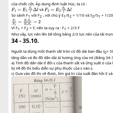
của chiếc cột. Áp dụng định luật Húc, ta có :
và
F
1
=
E
1
S
1
l
Δ
l
F
2
=
E
2
S
2
l
Δ
l
So sánh F
với F
, với chú ý E
/E
= 1/10 và S
/S
= 1/20
1​
2​
1​
2​
2​
1​
F
1
F
2
=
E
1
S
1
E
2
S
2
=
2
Vì F
+ F
= F, nên ta suy ra : F
= 2/3 F
1​
2​
1​
Như vậy, lực nén lên bê tông bằng 2/3 lực nén của tải trọn
34 - 35.10.
Người ta dùng một thanh sắt tròn có độ dài ban đầu
l
= 5
0​
tăng dần và đo độ dãn dài Δ
l
tương ứng của nó (Bảng 34-3
a) Tính độ dãn dài tỉ đối ε của thanh sắt và ứng suất σ củ
b) Vẽ đồ thị biểu diễn sự phụ thuộc của ε vào ε.
c) Dựa vào đồ thị vẽ được, tìm giá trị của suất đàn hồi E và