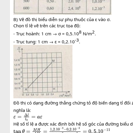
B) Vẽ đồ thị biểu diễn sự phụ thuộc của ε vào σ.
Chọn tỉ lệ vẽ trên các trục tọa độ:
8​
2​
- Trục hoành: 1 cm → σ = 0,5.10
N/m
.
-3​
- Trục tung: 1 cm → ε = 0,2.10
.
Đồ thị có dạng đường thẳng chứng tỏ độ biến dạng tỉ đối Δ
nghĩa là:
ε
=
Δ
l
l
0
=
a
ε
Hệ số tỉ lệ a được xác định bởi hệ số góc của đường biểu di
tan
θ
=
M
H
A
H
=
1
,
2.10
−
3
−
0
,
2.10
−
3
2
,
4.10
8
−
0
,
4.10
8
=
0
,
5.10