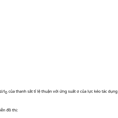
l/l
của thanh sắt tỉ lệ thuận với ứng suất σ của lực kéo tác dụng
0​
ễn đồ thị:
−
11