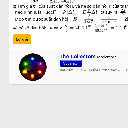
c) Tìm giá trị của suất đàn hồi E và hệ số đàn hồi k của tha
Theo định luật Húc :
, ta suy ra
F
=
k
|
Δ
l
|
=
E
S
l
0
Δ
l
Δ
l
l
0
Từ đó tìm đươc suất đàn hồi :
E
=
1
tan
θ
=
1
0
,
5.10
−
11
=
20.1
và hệ số đàn hồi:
k
=
E
S
l
0
=
20.10
10
.
2
,
5.10
−
6
50.10
−
2
=
1.1
Lời giải
W
The Collectors
Moderator
r
Moderator
i
Bài viết
127,157
Điểm tương tác
265
t
t
e
n
b
y