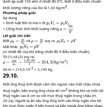
dưới áp suất 150 atm ở nhiệt độ 0°C. Biết ở điều kiện chuẩn
3​
khối lượng riêng của ôxi là 1,43 kg/m
.
Phương pháp giải:
Áp dụng
+ Định luật Bôi lơ ma ri ốt
p
1
V
1
=
p
2
V
2
+ Công thức tính khối lượng riêng
ρ
=
m
V
Lời giải chi tiết:
Biết
và
suy ra
ρ
0
=
m
V
0
ρ
=
m
V
ρ
0
V
0
=
ρ
V
Mặt khác
p
0
V
0
=
p
V
(vì nhiệt độ của khí bằng nhiệt độ ở điều kiện chuẩn).
Từ (1) và (2) suy ra:
ρ
=
ρ
0
p
p
0
=
1
,
43.150
1
=
214
,
5
(
k
g
/
m
3
)
-2​
Và m = 214,5.10
= 2,145 kg.
29.10.
Một ống thuỷ tinh được cắm lộn ngược vào một chậu chứa
3​
thuỷ ngân, bên trong ống chứa 40 cm
không khí và một cột
thuỷ ngân cao 8 cm so với mực thuỷ ngân trong chậu (H.
29.2a). Người ta ấn sâu ống thủy tinh vào thủy ngân cho tới
khi mực thủy ngân ở bên trong và bên ngoài ống bằng nhau