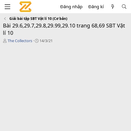
Đăng nhập
Đăng kí
Giải bài tập SBT Vật lí 10 (Cơ bản)
Bài 29.6,29.7,29.8,29.99,29.10 trang 68,69 SBT Vật
lí 10
T
C
The Collectors
14/3/21
á
r
c
e
g
a
i
t
ả
i
o
n
d
a
t
e