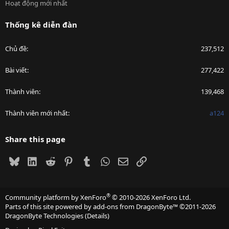
Hoạt động mới nhất
Thống kê diễn đàn
Chủ đề
237,512
Bài viết
277,422
Thành viên
139,468
Thành viên mới nhất
a124
Share this page
Bluesky
LinkedIn
Reddit
Pinterest
Tumblr
WhatsApp
Email
Link
®
Community platform by XenForo
© 2010-2026 XenForo Ltd.
Parts of this site powered by
add-ons from DragonByte™
©2011-2026
DragonByte Technologies
(
Details
)