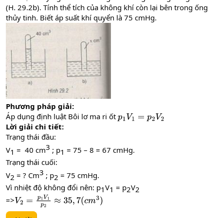
(H. 29.2b). Tính thể tích của không khí còn lại bên trong ống
thủy tinh. Biết áp suất khí quyển là 75 cmHg.
Phương pháp giải:
Áp dụng định luật Bôi lơ ma ri ốt
p
1
V
1
=
p
2
V
2
Lời giải chi tiết:
Trạng thái đầu:
3​
V
= 40 cm
; p
= 75 – 8 = 67 cmHg.
1​
1​
Trạng thái cuối:
3​
V
= ? Cm
; p
= 75 cmHg.
2​
2​
Vì nhiệt độ không đổi nên: p
V
= p
V
1​
1​
2​
2​
=>
V
2
=
p
1
V
1
p
2
≈
35
,
7
(
c
m
3
)