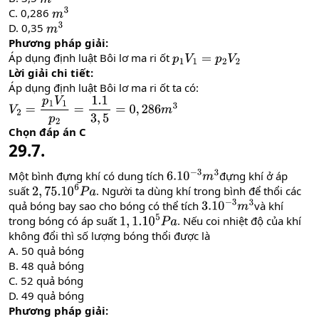
C. 0,286
m
3
D. 0,35
m
3
Phương pháp giải:
Áp dụng định luật Bôi lơ ma ri ốt
p
1
V
1
=
p
2
V
2
Lời giải chi tiết:
Áp dụng định luật Bôi lơ ma ri ốt ta có:
V
2
=
p
1
V
1
p
2
=
1.1
3
,
5
=
0
,
286
m
3
Chọn đáp án C
29.7.
Một bình đựng khí có dung tích
đựng khí ở áp
6.10
−
3
m
3
suất
. Người ta dùng khí trong bình để thổi các
2
,
75.10
6
P
a
quả bóng bay sao cho bóng có thể tích
và khí
3.10
−
3
m
3
trong bóng có áp suất
. Nếu coi nhiệt độ của khí
1
,
1.10
5
P
a
không đổi thì số lượng bóng thổi được là
A. 50 quả bóng
B. 48 quả bóng
C. 52 quả bóng
D. 49 quả bóng
Phương pháp giải: