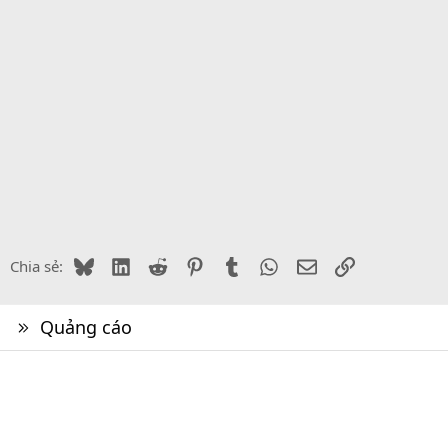
Bluesky
LinkedIn
Reddit
Pinterest
Tumblr
WhatsApp
Email
Link
Chia sẻ:
Quảng cáo