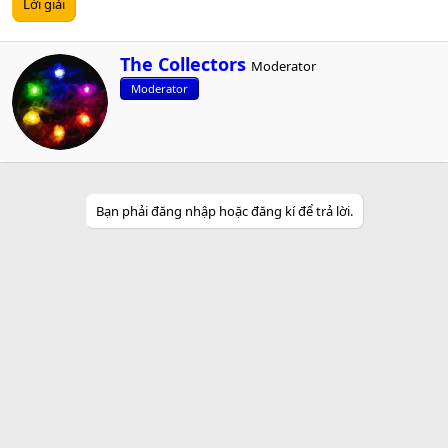
Lời giải
W
The Collectors
Moderator
r
Moderator
i
t
t
e
n
b
y
Bạn phải đăng nhập hoặc đăng kí để trả lời.