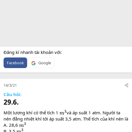
Đăng kí nhanh tài khoản với
Facebook
Google
14/3/21
Câu hỏi:
29.6.
Một lượng khí có thể tích 1
và áp suất 1 atm. Người ta
m
3
nén đẳng nhiệt khí tới áp suất 3,5 atm. Thể tích của khí nén là
A. 28,6
m
3
B. 3,5
m
3