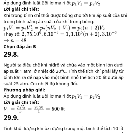
Áp dụng định luật Bôi lơ ma ri ốt
p
1
V
1
=
p
2
V
2
Lời giải chi tiết:
Khí trong bình chỉ thổi được bóng cho tới khi áp suất của khí
trong bình bằng áp suất của khí trong bóng:
p
1
V
1
=
p
2
V
2
′
=
p
2
(
n
V
2
+
V
1
)
=
p
2
(
n
+
2
)
V
2
Thay số:
2
,
75.10
6
.
6.10
−
3
=
1
,
1.10
5
(
n
+
2
)
.
3.10
−
3
→
n
=
48
Chọn đáp án B
29.8.
Người ta điều chế khí hiđrô và chứa vào một bình lớn dưới
áp suất 1 atm, ở nhiệt độ 20°C. Tính thể tích khí phải lấy từ
bình lớn ra để nạp vào một bình nhỏ thể tích 20 lít dưới áp
suất 25 atm. Coi nhiệt độ không đổi.
Phương pháp giải:
Áp dụng định luật Bôi lơ ma ri ốt
p
1
V
1
=
p
2
V
2
Lời giải chi tiết:
lít
V
1
=
p
2
V
2
p
1
=
25.20
1
=
500
29.9.
Tính khối lượng khí ôxi đựng trong một bình thể tích 10 lít