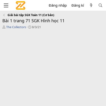
Đăng nhập
Đăng kí
Giải bài tập SGK Toán 11 (Cơ bản)
Bài 1 trang 71 SGK Hình học 11
T
C
The Collectors
8/3/21
á
r
c
e
g
a
i
t
ả
i
o
n
d
a
t
e