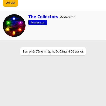
Lời giải
W
The Collectors
Moderator
r
Moderator
i
t
t
e
n
b
y
Bạn phải đăng nhập hoặc đăng kí để trả lời.