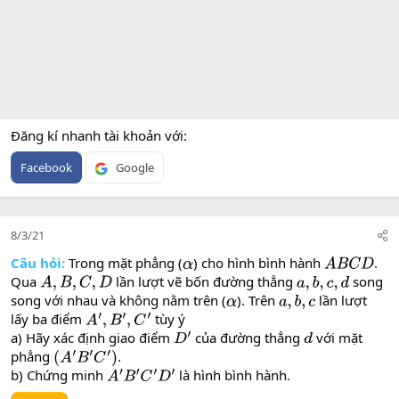
Đăng kí nhanh tài khoản với
Facebook
Google
8/3/21
Câu hỏi:
Trong mặt phẳng (
) cho hình bình hành
.
α
A
B
C
D
Qua
lần lượt vẽ bốn đường thẳng
song
A
,
B
,
C
,
D
a
,
b
,
c
,
d
song với nhau và không nằm trên (
). Trên
lần lượt
α
a
,
b
,
c
lấy ba điểm
tùy ý
A
′
,
B
′
,
C
′
a) Hãy xác định giao điểm
của đường thẳng
với mặt
D
′
d
phẳng
.
(
A
′
B
′
C
′
)
b) Chứng minh
là hình bình hành.
A
′
B
′
C
′
D
′