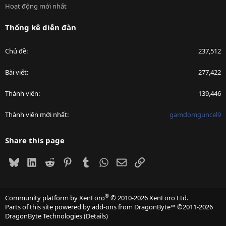
Hoạt động mới nhất
Thống kê diễn đàn
Chủ đề
237,512
Bài viết
277,422
Thành viên
139,446
Thành viên mới nhất
gamdomguncel9
Share this page
Bluesky
LinkedIn
Reddit
Pinterest
Tumblr
WhatsApp
Email
Link
®
Community platform by XenForo
© 2010-2026 XenForo Ltd.
Parts of this site powered by
add-ons from DragonByte™
©2011-2026
DragonByte Technologies
(
Details
)