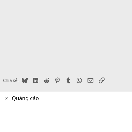
Bluesky
LinkedIn
Reddit
Pinterest
Tumblr
WhatsApp
Email
Link
Chia sẻ:
Quảng cáo