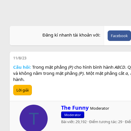
Đăng kí nhanh tài khoản với
Facebook
11/8/23
Câu hỏi:
Trong mặt phẳng
(P)
cho hình bình hành
ABCD
. 
và không nằm trong mặt phẳng
(P)
. Một mặt phẳng cắt
a, 
hành.
Lời giải
W
The Funny
Moderator
r
T
Moderator
i
Bài viết
29,192
Điểm tương tác
29
Đi
t
t