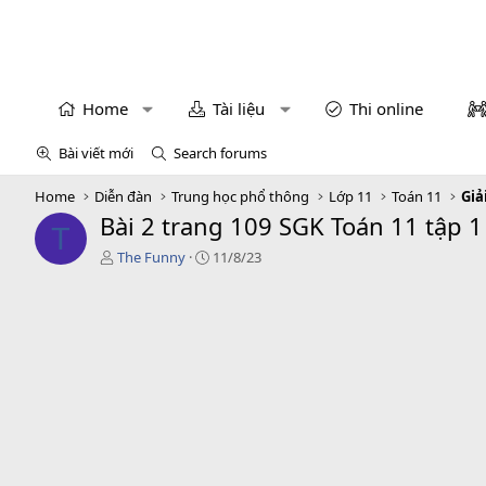
Home
Tài liệu
Thi online
Bài viết mới
Search forums
Home
Diễn đàn
Trung học phổ thông
Lớp 11
Toán 11
Giả
Bài 2 trang 109 SGK Toán 11 tập 1
T
T
C
The Funny
11/8/23
á
r
c
e
g
a
i
t
ả
i
o
n
d
a
t
e