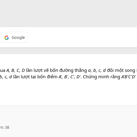
Google
Qua
A, B, C, D
lần lượt vẽ bốn đường thẳng
a, b, c, d
đôi một song 
b, c, d
lần lượt tại bốn điểm
A', B', C', D'
. Chứng minh rằng
A'B'C'D'
ểm
38