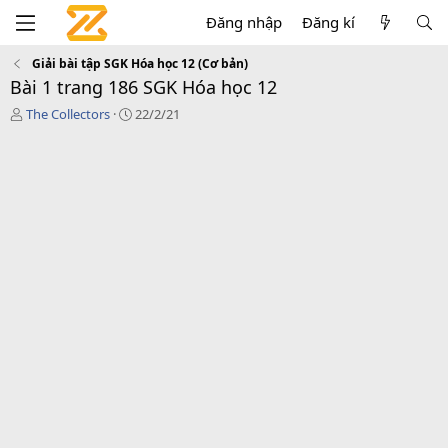
Đăng nhập
Đăng kí
Giải bài tập SGK Hóa học 12 (Cơ bản)
Bài 1 trang 186 SGK Hóa học 12
T
C
The Collectors
22/2/21
á
r
c
e
g
a
i
t
ả
i
o
n
d
a
t
e