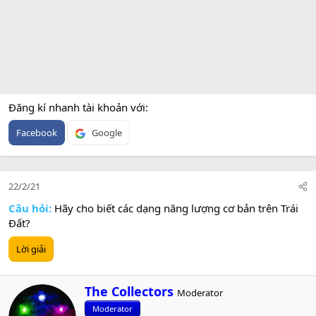
Đăng kí nhanh tài khoản với
Facebook
Google
22/2/21
Câu hỏi:
Hãy cho biết các dạng năng lượng cơ bản trên Trái
Đất?
Lời giải
W
The Collectors
Moderator
r
Moderator
i