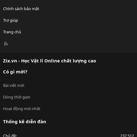
Chính sách bảo mật
Trợ giúp
Trang chủ
R
S
S
Zix.vn - Học Vật lí Online chất lượng cao
Có gì mới?
Bài viết mới
Dòng thời gian
Hoạt động mới nhất
Thống kê diễn đàn
Chủ đề
237,512