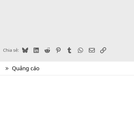
Bluesky
LinkedIn
Reddit
Pinterest
Tumblr
WhatsApp
Email
Link
Chia sẻ:
Quảng cáo