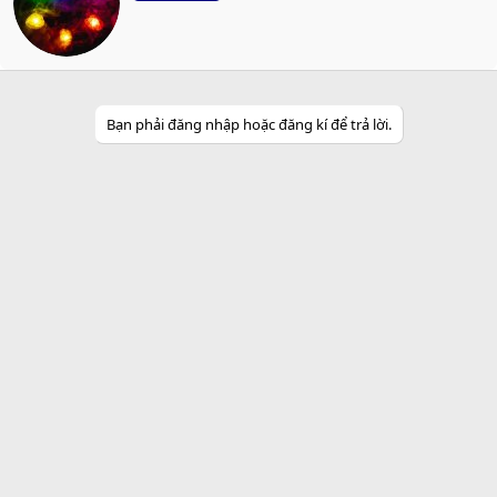
t
t
e
n
b
y
Bạn phải đăng nhập hoặc đăng kí để trả lời.