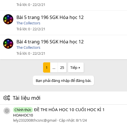
Trả lời
0
22/2/21
Bài 5 trang 196 SGK Hóa học 12
The Collectors
Trả lời
0
22/2/21
Bài 4 trang 196 SGK Hóa học 12
The Collectors
Trả lời
0
22/2/21
1
…
25
Tiếp
Bạn phải đăng nhập để đăng bài.
Tài liệu mới
ĐỀ THI HÓA HỌC 10 CUỐI HỌC KÌ 1
Chính thức
icon tài liệu
HOAHOC10
lely2332008thcsnc@gmail
Cập nhật:
8/1/24