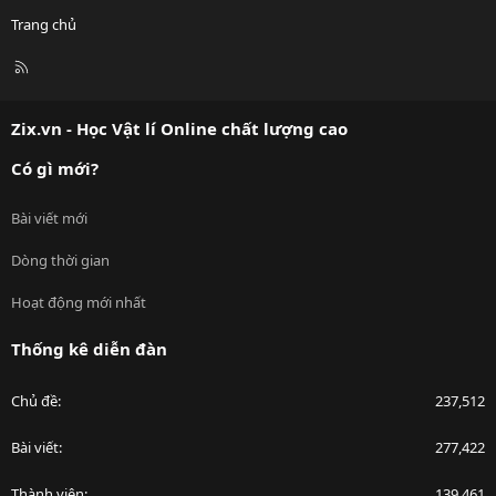
Trang chủ
R
S
S
Zix.vn - Học Vật lí Online chất lượng cao
Có gì mới?
Bài viết mới
Dòng thời gian
Hoạt động mới nhất
Thống kê diễn đàn
Chủ đề
237,512
Bài viết
277,422
Thành viên
139,461