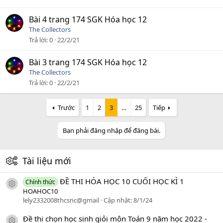
Bài 4 trang 174 SGK Hóa học 12
The Collectors
Trả lời
0
22/2/21
Bài 3 trang 174 SGK Hóa học 12
The Collectors
Trả lời
0
22/2/21
Trước
1
2
3
…
25
Tiếp
Bạn phải đăng nhập để đăng bài.
Tài liệu mới
ĐỀ THI HÓA HỌC 10 CUỐI HỌC KÌ 1
Chính thức
icon tài liệu
HOAHOC10
lely2332008thcsnc@gmail
Cập nhật:
8/1/24
Đề thi chọn học sinh giỏi môn Toán 9 năm học 2022 -
icon tài liệu