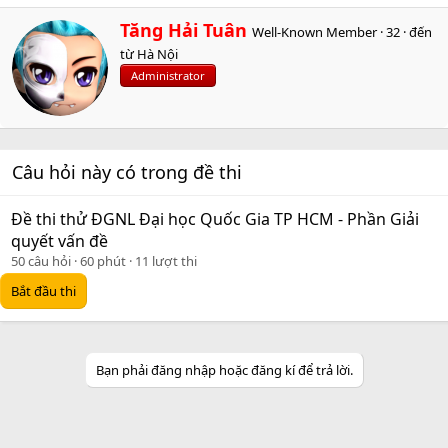
W
Tăng Hải Tuân
Well-Known Member
·
32
·
đến
r
từ
Hà Nội
i
Administrator
t
t
e
n
b
Câu hỏi này có trong đề thi
y
Đề thi thử ĐGNL Đại học Quốc Gia TP HCM - Phần Giải
quyết vấn đề
50 câu hỏi
60 phút
11 lượt thi
Bắt đầu thi
Bạn phải đăng nhập hoặc đăng kí để trả lời.