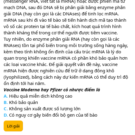
(messenger RNA, viết tắt là mRNA) hoặc được phiên mã từ
mạch DNA, sau đó DNA sẽ bị phân giải bằng enzyme phân
giải DNA (hay còn gọi là các DNAses) để tinh lọc mRNA.
mRNA sau khi đi vào tế bào sẽ tiến hành dịch mã tạo thành
vô số các protein tại tế bào chất, kích hoạt quá trình hình
thành kháng thể trong cơ thể người được tiêm vaccine.
Tuy nhiên, do enzyme phân giải RNA (hay còn gọi là các
RNAses) tồn tại phổ biến trong môi trường sống hàng ngày,
kèm theo tính không ổn định của cấu trúc mRNA là lý do
quan trọng khiến vaccine mRNA có phần khó bảo quản hơn
các loại vaccine khác. Để giải quyết vấn đề này, vaccine
mRNA hiện được nghiên cứu để trữ ở dạng đông khô
(lyophilized), bằng cách này dự kiến mRNA có thể duy trì độ
ổn định tới hai năm.
Vaccine Moderna hay Pfizer có nhược điểm là
A.
Hiệu quả miễn dịch không cao
B.
Khó bảo quản
C.
Không sản xuất được số lượng lớn
D.
Có nguy cơ gây biến đổi bộ gen của tế bào
Lời giải