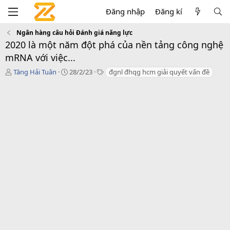
Đăng nhập
Đăng kí
Ngân hàng câu hỏi Đánh giá năng lực
2020 là một năm đột phá của nền tảng công nghệ
mRNA với việc...
T
C
T
Tăng Hải Tuân
28/2/23
đgnl đhqg hcm giải quyết vấn đề
á
r
a
c
e
g
g
a
s
i
t
ả
i
o
n
d
a
t
e