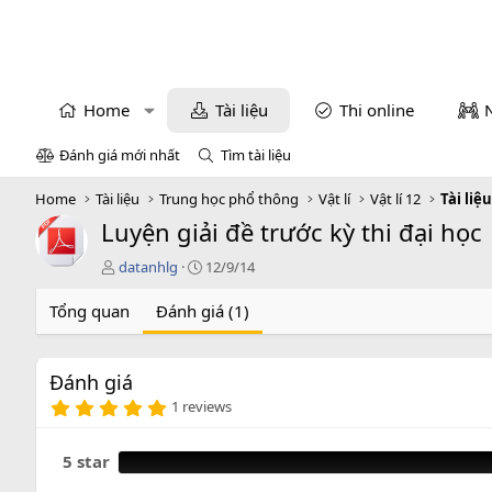
Home
Tài liệu
Thi online
Đánh giá mới nhất
Tìm tài liệu
Home
Tài liệu
Trung học phổ thông
Vật lí
Vật lí 12
Tài liệu
Luyện giải đề trước kỳ thi đại học
T
C
datanhlg
12/9/14
á
r
c
e
Tổng quan
Đánh giá (1)
g
a
i
t
ả
i
Đánh giá
o
5
n
1 reviews
.
d
0
a
0
5 star
t
s
e
a