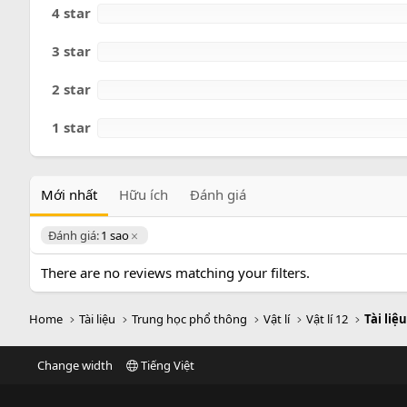
o
4 star
3 star
2 star
1 star
Mới nhất
Hữu ích
Đánh giá
Đánh giá:
1 sao
There are no reviews matching your filters.
Home
Tài liệu
Trung học phổ thông
Vật lí
Vật lí 12
Tài liệu
Change width
Tiếng Việt