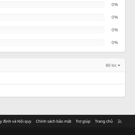
0%
0%
0%
0%
Bộ lọc
R
y định và Nội quy
Chính sách bảo mật
Trợ giúp
Trang chủ
S
S