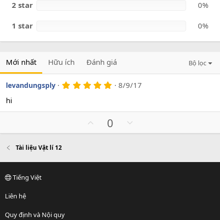
2 star
0%
1 star
0%
Mới nhất
Hữu ích
Đánh giá
Bộ lọc
5
8/9/17
levandungsply
.
0
hi
0
s
U
D
0
a
o
p
o
v
w
Tài liệu Vật lí 12
o
n
t
v
e
o
Tiếng Việt
t
e
Liên hệ
Quy định và Nội quy