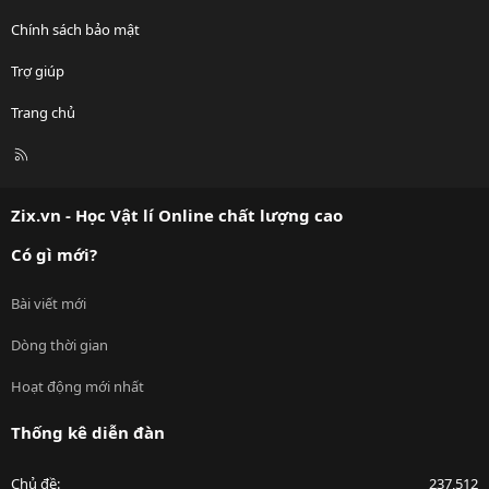
Chính sách bảo mật
Trợ giúp
Trang chủ
R
S
S
Zix.vn - Học Vật lí Online chất lượng cao
Có gì mới?
Bài viết mới
Dòng thời gian
Hoạt động mới nhất
Thống kê diễn đàn
Chủ đề
237,512