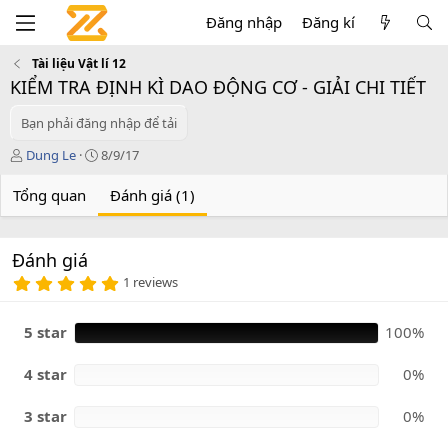
Đăng nhập
Đăng kí
Tài liệu Vật lí 12
KIỂM TRA ĐỊNH KÌ DAO ĐỘNG CƠ - GIẢI CHI TIẾT
Bạn phải đăng nhập để tải
T
C
Dung Le
8/9/17
á
r
c
e
Tổng quan
Đánh giá (1)
g
a
i
t
ả
i
Đánh giá
o
5
n
1 reviews
.
d
0
a
0
5 star
100%
t
s
e
a
o
4 star
0%
3 star
0%