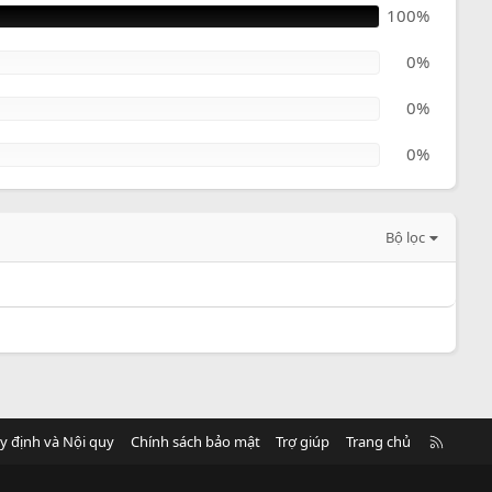
100%
0%
0%
0%
Bộ lọc
R
y định và Nội quy
Chính sách bảo mật
Trợ giúp
Trang chủ
S
S