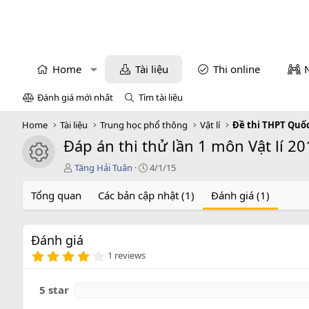
Home
Tài liệu
Thi online
Đánh giá mới nhất
Tìm tài liệu
Home
Tài liệu
Trung học phổ thông
Vật lí
Đề thi THPT Quốc
Đáp án thi thử lần 1 môn Vật lí 20
icon tài liệu
T
C
Tăng Hải Tuân
4/1/15
á
r
c
e
Tổng quan
Các bản cập nhật (1)
Đánh giá (1)
g
a
i
t
ả
i
Đánh giá
o
4
n
1 reviews
.
d
0
a
0
5 star
t
s
e
a