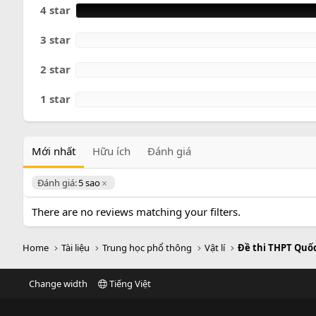
o
4 star
3 star
2 star
1 star
Mới nhất
Hữu ích
Đánh giá
Đánh giá:
5 sao
There are no reviews matching your filters.
Home
Tài liệu
Trung học phổ thông
Vật lí
Đề thi THPT Quốc
Change width
Tiếng Việt