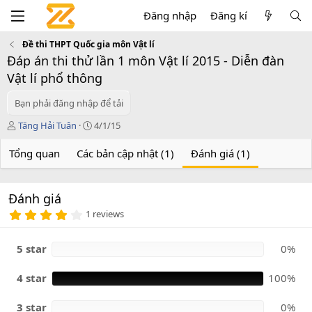
Đăng nhập
Đăng kí
Đề thi THPT Quốc gia môn Vật lí
Đáp án thi thử lần 1 môn Vật lí 2015 - Diễn đàn
Vật lí phổ thông
Bạn phải đăng nhập để tải
T
C
Tăng Hải Tuân
4/1/15
á
r
c
e
Tổng quan
Các bản cập nhật (1)
Đánh giá (1)
g
a
i
t
ả
i
Đánh giá
o
4
n
1 reviews
.
d
0
a
0
5 star
0%
t
s
e
a
o
4 star
100%
3 star
0%