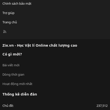
Chính sách bảo mật
Trợ giúp
Trang chủ
R
S
S
Zix.vn - Học Vật lí Online chất lượng cao
Có gì mới?
Bài viết mới
Dòng thời gian
Hoạt động mới nhất
Thống kê diễn đàn
Chủ đề
237,512