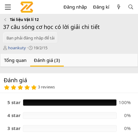
Đăng nhập
Đăng kí
Tài liệu Vật lí 12
37 câu sóng cơ học có lời giải chi tiết
Bạn phải đăng nhập để tải
T
C
hoankuty
19/2/15
á
r
c
e
Tổng quan
Đánh giá (3)
g
a
i
t
ả
i
Đánh giá
o
5
n
3 reviews
.
d
0
a
0
5 star
100%
t
s
e
a
o
4 star
0%
3 star
0%