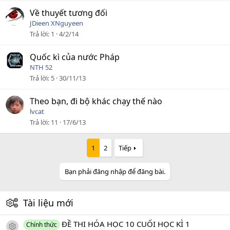
Về thuyết tương đối
JDieen XNguyeen
Trả lời
1
4/2/14
Quốc kì của nước Pháp
NTH 52
Trả lời
5
30/11/13
Theo bạn, đi bộ khác chạy thế nào
lvcat
Trả lời
11
17/6/13
1
2
Tiếp
Bạn phải đăng nhập để đăng bài.
Tài liệu mới
ĐỀ THI HÓA HỌC 10 CUỐI HỌC KÌ 1
Chính thức
icon tài liệu