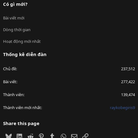
Có gì mới?
Bài viết mới
Dòng thời gian
Hoạt động mới nhất
Thống kê diễn đàn
Chủ đề
237,512
Bài viết
277,422
Thành viên
139,474
Thành viên mới nhất
raykobegiris9
Share this page
Bluesky
LinkedIn
Reddit
Pinterest
Tumblr
WhatsApp
Email
Link