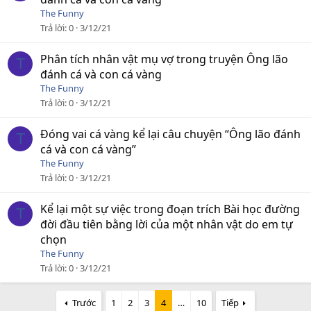
The Funny
Trả lời
0
3/12/21
Phân tích nhân vật mụ vợ trong truyện Ông lão
T
đánh cá và con cá vàng
The Funny
Trả lời
0
3/12/21
Đóng vai cá vàng kể lại câu chuyện “Ông lão đánh
T
cá và con cá vàng”
The Funny
Trả lời
0
3/12/21
Kể lại một sự việc trong đoạn trích Bài học đường
T
đời đầu tiên bằng lời của một nhân vật do em tự
chọn
The Funny
Trả lời
0
3/12/21
Trước
1
2
3
4
…
10
Tiếp