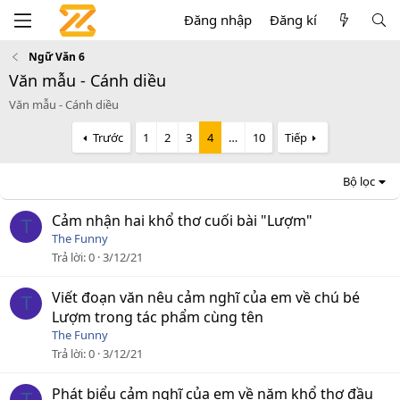
Đăng nhập
Đăng kí
Ngữ Văn 6
Văn mẫu - Cánh diều
Văn mẫu - Cánh diều
Trước
1
2
3
4
…
10
Tiếp
Bộ lọc
Cảm nhận hai khổ thơ cuối bài "Lượm"
T
The Funny
Trả lời
0
3/12/21
Viết đoạn văn nêu cảm nghĩ của em về chú bé
T
Lượm trong tác phẩm cùng tên
The Funny
Trả lời
0
3/12/21
Phát biểu cảm nghĩ của em về năm khổ thơ đầu
T