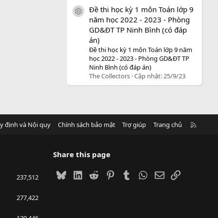
Đề thi học kỳ 1 môn Toán lớp 9
icon tài liệu
năm học 2022 - 2023 - Phòng
GD&ĐT TP Ninh Bình (có đáp
án)
Đề thi học kỳ 1 môn Toán lớp 9 năm
học 2022 - 2023 - Phòng GD&ĐT TP
Ninh Bình (có đáp án)
The Collectors
Cập nhật:
25/9/23
R
y định và Nội quy
Chính sách bảo mật
Trợ giúp
Trang chủ
S
S
Share this page
Bluesky
LinkedIn
Reddit
Pinterest
Tumblr
WhatsApp
Email
Link
237,512
277,422