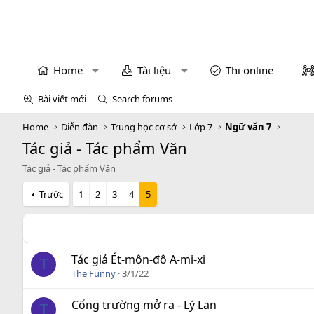
Home
Tài liệu
Thi online
Bài viết mới
Search forums
Home
Diễn đàn
Trung học cơ sở
Lớp 7
Ngữ văn 7
Tác giả - Tác phẩm Văn
Tác giả - Tác phẩm Văn
Trước
1
2
3
4
5
Tác giả Ét-môn-đô A-mi-xi
T
The Funny
3/1/22
Cổng trường mở ra - Lý Lan
T