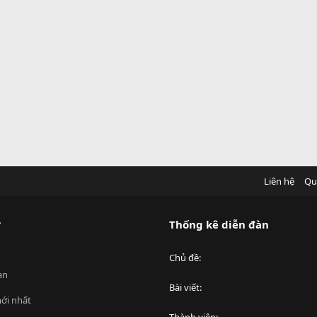
Liên hệ
Qu
?
Thống kê diễn đàn
Chủ đề
an
Bài viết
ới nhất