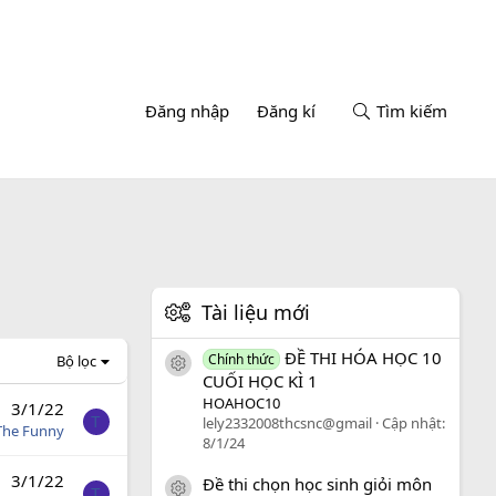
Đăng nhập
Đăng kí
Tìm kiếm
Tài liệu mới
ĐỀ THI HÓA HỌC 10
Chính thức
Bộ lọc
icon tài liệu
CUỐI HỌC KÌ 1
HOAHOC10
3/1/22
T
lely2332008thcsnc@gmail
Cập nhật:
The Funny
8/1/24
3/1/22
Đề thi chọn học sinh giỏi môn
icon tài liệu
T