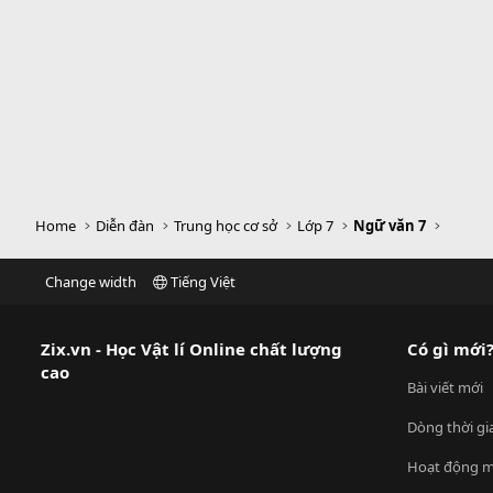
Home
Diễn đàn
Trung học cơ sở
Lớp 7
Ngữ văn 7
Change width
Tiếng Việt
Zix.vn - Học Vật lí Online chất lượng
Có gì mới
cao
Bài viết mới
Dòng thời gi
Hoạt động m