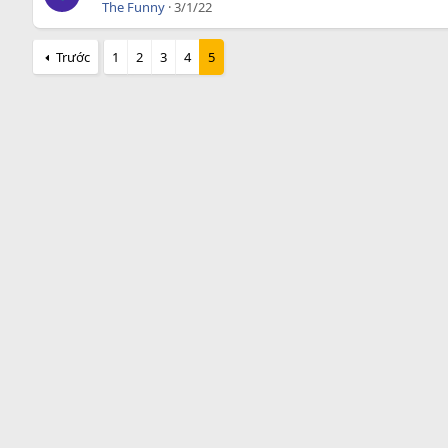
The Funny
3/1/22
Trước
1
2
3
4
5