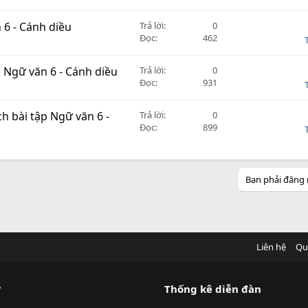
n 6 - Cánh diều
Trả lời
0
Đọc
462
̣p Ngữ văn 6 - Cánh diều
Trả lời
0
Đọc
931
ch bài tập Ngữ văn 6 -
Trả lời
0
Đọc
899
Bạn phải đăng 
Liên hệ
Qu
?
Thống kê diễn đàn