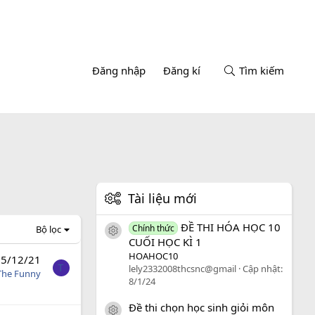
Đăng nhập
Đăng kí
Tìm kiếm
Tài liệu mới
ĐỀ THI HÓA HỌC 10
Chính thức
Bộ lọc
icon tài liệu
CUỐI HỌC KÌ 1
HOAHOC10
5/12/21
T
lely2332008thcsnc@gmail
Cập nhật:
The Funny
8/1/24
Đề thi chọn học sinh giỏi môn
icon tài liệu