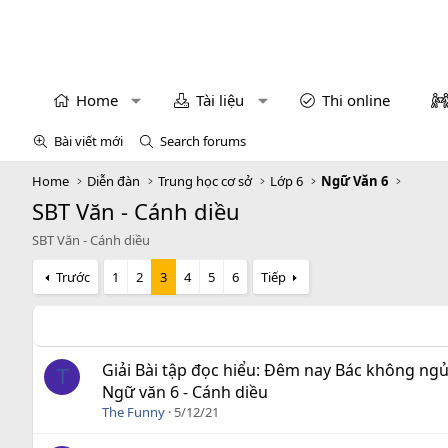
Home
Tài liệu
Thi online
Bài viết mới
Search forums
Home
Diễn đàn
Trung học cơ sở
Lớp 6
Ngữ Văn 6
SBT Văn - Cánh diều
SBT Văn - Cánh diều
Trước
1
2
3
4
5
6
Tiếp
Giải Bài tập đọc hiểu: Đêm nay Bác không ngủ
T
Ngữ văn 6 - Cánh diều
The Funny
5/12/21