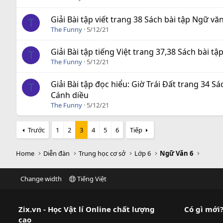
Giải Bài tập viết trang 38 Sách bài tập Ngữ vă
T
The Funny
5/12/21
Giải Bài tập tiếng Việt trang 37,38 Sách bài tâ
T
The Funny
5/12/21
Giải Bài tập đọc hiểu: Giờ Trái Đất trang 34 Sá
T
Cánh diều
The Funny
5/12/21
Trước
1
2
3
4
5
6
Tiếp
Home
Diễn đàn
Trung học cơ sở
Lớp 6
Ngữ Văn 6
Change width
Tiếng Việt
Zix.vn - Học Vật lí Online chất lượng
Có gì mới
cao