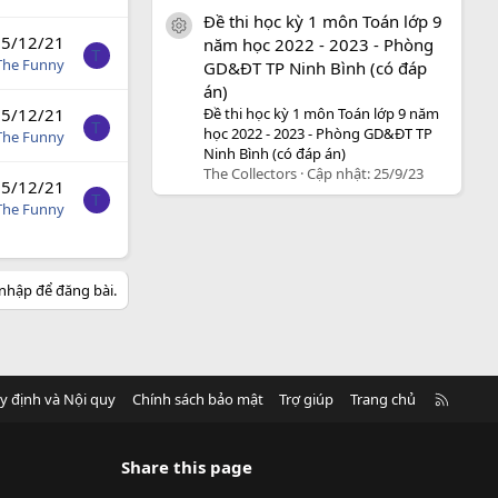
Đề thi học kỳ 1 môn Toán lớp 9
icon tài liệu
5/12/21
năm học 2022 - 2023 - Phòng
T
The Funny
GD&ĐT TP Ninh Bình (có đáp
án)
Đề thi học kỳ 1 môn Toán lớp 9 năm
5/12/21
T
học 2022 - 2023 - Phòng GD&ĐT TP
The Funny
Ninh Bình (có đáp án)
The Collectors
Cập nhật:
25/9/23
5/12/21
T
The Funny
nhập để đăng bài.
R
y định và Nội quy
Chính sách bảo mật
Trợ giúp
Trang chủ
S
S
Share this page