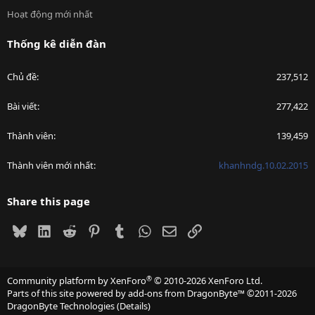
Hoạt động mới nhất
Thống kê diễn đàn
Chủ đề
237,512
Bài viết
277,422
Thành viên
139,459
Thành viên mới nhất
khanhndg.10.02.2015
Share this page
Bluesky
LinkedIn
Reddit
Pinterest
Tumblr
WhatsApp
Email
Link
®
Community platform by XenForo
© 2010-2026 XenForo Ltd.
Parts of this site powered by
add-ons from DragonByte™
©2011-2026
DragonByte Technologies
(
Details
)