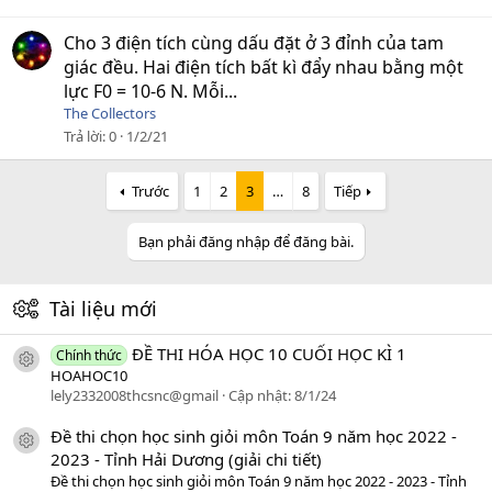
Cho 3 điện tích cùng dấu đặt ở 3 đỉnh của tam
giác đều. Hai điện tích bất kì đẩy nhau bằng một
lực F0 = 10-6 N. Mỗi...
The Collectors
Trả lời
0
1/2/21
Trước
1
2
3
…
8
Tiếp
Bạn phải đăng nhập để đăng bài.
Tài liệu mới
ĐỀ THI HÓA HỌC 10 CUỐI HỌC KÌ 1
Chính thức
icon tài liệu
HOAHOC10
lely2332008thcsnc@gmail
Cập nhật:
8/1/24
Đề thi chọn học sinh giỏi môn Toán 9 năm học 2022 -
icon tài liệu
2023 - Tỉnh Hải Dương (giải chi tiết)
Đề thi chọn học sinh giỏi môn Toán 9 năm học 2022 - 2023 - Tỉnh