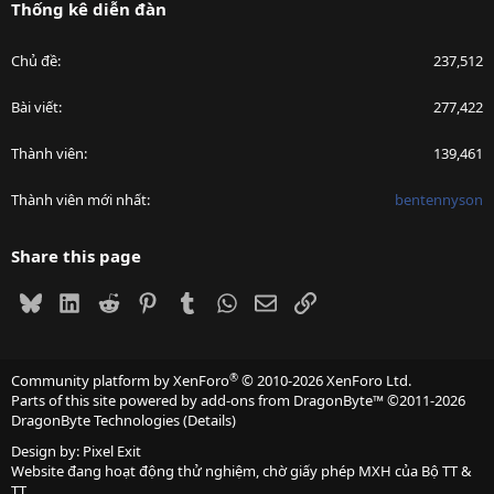
Thống kê diễn đàn
Chủ đề
237,512
Bài viết
277,422
Thành viên
139,461
Thành viên mới nhất
bentennyson
Share this page
Bluesky
LinkedIn
Reddit
Pinterest
Tumblr
WhatsApp
Email
Link
®
Community platform by XenForo
© 2010-2026 XenForo Ltd.
Parts of this site powered by
add-ons from DragonByte™
©2011-2026
DragonByte Technologies
(
Details
)
Design by:
Pixel Exit
Website đang hoạt động thử nghiệm, chờ giấy phép MXH của Bộ TT &
TT.