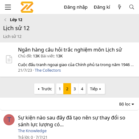
Đăng nhập
Đăng kí
Lớp 12
Lịch sử 12
Lịch sử 12
Ngân hàng câu hỏi trắc nghiệm môn Lịch sử
Chủ đề
13K
Bài viết
13K
Cuộc đấu tranh ngoại giao của Chính phủ ta trong năm 1946 có tác...
21/7/23
The Collectors
Trước
1
2
3
4
Tiếp
Bộ lọc
Sự kiện nào sau đây đã tạo nên sự thay đổi so
T
sánh lực lượng có...
The Knowledge
Trả lời
0
7/7/21