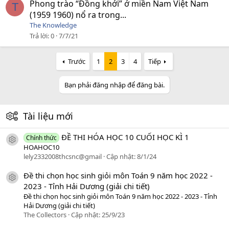
Phong trào “Đồng khởi” ở miền Nam Việt Nam
T
(1959 1960) nổ ra trong...
The Knowledge
Trả lời
0
7/7/21
Trước
1
2
3
4
Tiếp
Bạn phải đăng nhập để đăng bài.
Tài liệu mới
ĐỀ THI HÓA HỌC 10 CUỐI HỌC KÌ 1
Chính thức
icon tài liệu
HOAHOC10
lely2332008thcsnc@gmail
Cập nhật:
8/1/24
Đề thi chọn học sinh giỏi môn Toán 9 năm học 2022 -
icon tài liệu
2023 - Tỉnh Hải Dương (giải chi tiết)
Đề thi chọn học sinh giỏi môn Toán 9 năm học 2022 - 2023 - Tỉnh
Hải Dương (giải chi tiết)
The Collectors
Cập nhật:
25/9/23