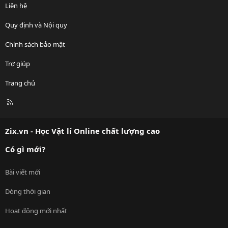
Liên hệ
Quy định và Nội quy
Chính sách bảo mật
Trợ giúp
Trang chủ
R
S
S
Zix.vn - Học Vật lí Online chất lượng cao
Có gì mới?
Bài viết mới
Dòng thời gian
Hoạt động mới nhất