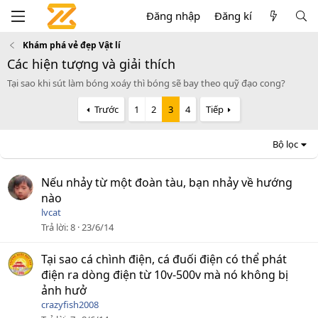
Đăng nhập
Đăng kí
Khám phá vẻ đẹp Vật lí
Các hiện tượng và giải thích
Tại sao khi sút làm bóng xoáy thì bóng sẽ bay theo quỹ đạo cong?
Trước
1
2
3
4
Tiếp
Bộ lọc
Nếu nhảy từ một đoàn tàu, bạn nhảy về hướng
nào
lvcat
Trả lời
8
23/6/14
Tại sao cá chình điện, cá đuối điện có thể phát
điện ra dòng điện từ 10v-500v mà nó không bị
ảnh hưở
crazyfish2008