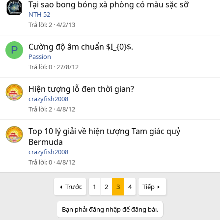
Tại sao bong bóng xà phòng có màu sặc sỡ
NTH 52
Trả lời
2
4/2/13
Cường độ âm chuẩn $I_{0}$.
P
Passion
Trả lời
0
27/8/12
Hiện tượng lỗ đen thời gian?
crazyfish2008
Trả lời
2
4/8/12
Top 10 lý giải về hiện tượng Tam giác quỷ
Bermuda
crazyfish2008
Trả lời
0
4/8/12
Trước
1
2
3
4
Tiếp
Bạn phải đăng nhập để đăng bài.