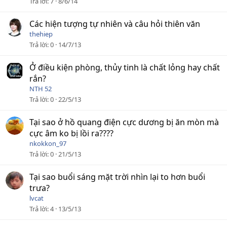
Trả lời
7
8/6/14
Các hiện tượng tự nhiên và câu hỏi thiên văn
thehiep
Trả lời
0
14/7/13
Ở điều kiện phòng, thủy tinh là chất lỏng hay chất
rắn?
NTH 52
Trả lời
0
22/5/13
Tại sao ở hồ quang điện cực dương bị ăn mòn mà
cực âm ko bị lồi ra????
nkokkon_97
Trả lời
0
21/5/13
Tại sao buổi sáng mặt trời nhìn lại to hơn buổi
trưa?
lvcat
Trả lời
4
13/5/13