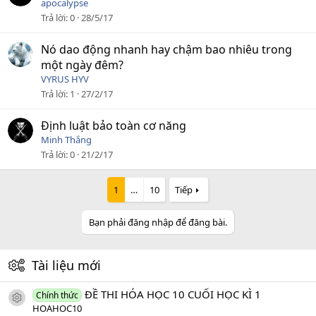
apocalypse
Trả lời
0
28/5/17
Nó dao động nhanh hay chậm bao nhiêu trong
một ngày đêm?
VYRUS HYV
Trả lời
1
27/2/17
Định luật bảo toàn cơ năng
Minh Thắng
Trả lời
0
21/2/17
1
…
10
Tiếp
Bạn phải đăng nhập để đăng bài.
Tài liệu mới
ĐỀ THI HÓA HỌC 10 CUỐI HỌC KÌ 1
Chính thức
icon tài liệu
HOAHOC10