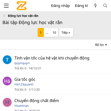
Đăng nhập
Đăng kí
Động lực học vật rắn
Bài tập Động lực học vật rắn
1
…
10
Tiếp
Bộ lọc
Tính vận tốc của hệ vật khi chuyển động
quynquyn
Trả lời
0
14/12/21
Gia tốc góc
Hà123quanh
Trả lời
0
1/11/20
Chuyển động chất điểm
H
Hoantran
Trả lời
0
25/8/19