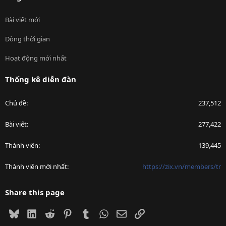
Bài viết mới
Dòng thời gian
Hoạt động mới nhất
Thống kê diễn đàn
Chủ đề
237,512
Bài viết
277,422
Thành viên
139,445
Thành viên mới nhất
https://zix.vn/members/tr
Share this page
Bluesky
LinkedIn
Reddit
Pinterest
Tumblr
WhatsApp
Email
Link