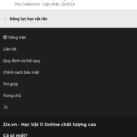
The Collectors
Cập nhật:
25/9/23
Động lực học vật rắn
Tiếng Việt
Liên hệ
Quy định và Nội quy
Chính sách bảo mật
Trợ giúp
Trang chủ
R
S
S
Zix.vn - Học Vật lí Online chất lượng cao
Có gì mới?