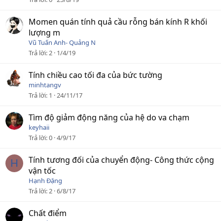
Momen quán tính quả cầu rỗng bán kính R khối
lượng m
Vũ Tuấn Anh- Quảng N
Trả lời
2
1/4/19
Tính chiều cao tối đa của bức tường
minhtangv
Trả lời
1
24/11/17
Tìm độ giảm động năng của hệ do va chạm
keyhaii
Trả lời
0
4/9/17
Tính tương đối của chuyển động- Công thức cộng
H
vận tốc
Hạnh Đặng
Trả lời
2
6/8/17
Chất điểm