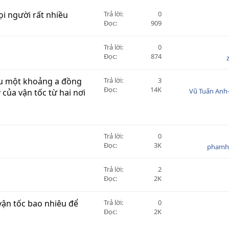
i người rất nhiều
Trả lời
0
Đọc
909
Trả lời
0
Đọc
874
hau một khoảng a đồng
Trả lời
3
Đọc
14K
Vũ Tuấn Anh
của vận tốc từ hai nơi
Trả lời
0
Đọc
3K
phamh
Trả lời
2
Đọc
2K
vận tốc bao nhiêu để
Trả lời
0
Đọc
2K