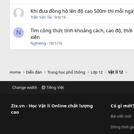
Khi đưa đồng hồ lên độ cao 500m thì mỗi ng
Trần Văn Tài
9/6/16
Tìm công thức tính khoảng cách, cao độ, thờ
N
xiên
Nghieng
18/1/16
Home
Diễn đàn
Trung học phổ thông
Lớp 12
Vật lí 12
Change width
Tiếng Việt
Zix.vn - Học Vật lí Online chất lượng
Có gì mới
cao
Bài viết mới
Dòng thời gi