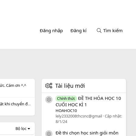
Đăng nhập
Đăng kí
Tìm kiếm
Tài liệu mới
ức. Cám ơn ^.^
ĐỀ THI HÓA HỌC 10
Chính thức
icon tài liệu
Tính vận tốc của hệ vật khi chuyển động
CUỐI HỌC KÌ 1
HOAHOC10
lely2332008thcsnc@gmail
Cập nhật:
8/1/24
Bộ lọc
Đề thi chọn học sinh giỏi môn
icon tài liệu