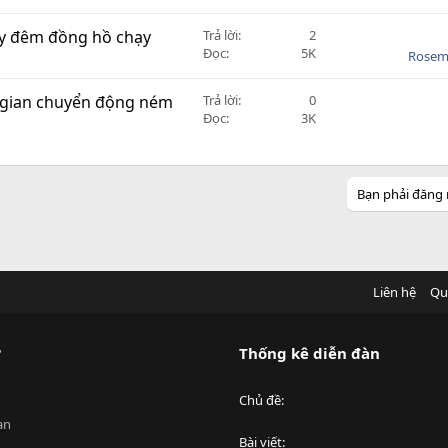
ày đêm đồng hồ chạy
Trả lời
2
Đọc
5K
Rosem
i gian chuyển động ném
Trả lời
0
Đọc
3K
Bạn phải đăng 
Liên hệ
Qu
?
Thống kê diễn đàn
Chủ đề
an
Bài viết