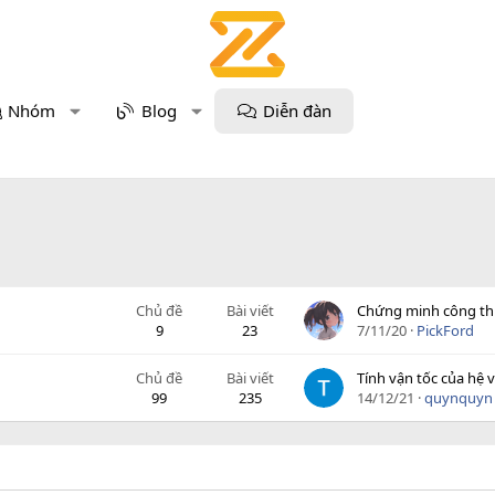
Nhóm
Blog
Diễn đàn
Chủ đề
Bài viết
Chứng minh công th
9
23
7/11/20
PickFord
Chủ đề
Bài viết
99
235
14/12/21
quynquyn