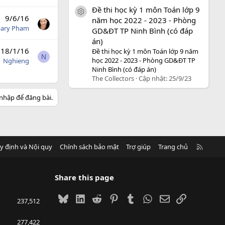
Đề thi học kỳ 1 môn Toán lớp 9
icon tài liệu
9/6/16
năm học 2022 - 2023 - Phòng
ary Pham
GD&ĐT TP Ninh Bình (có đáp
án)
18/1/16
Đề thi học kỳ 1 môn Toán lớp 9 năm
N
học 2022 - 2023 - Phòng GD&ĐT TP
Nghieng
Ninh Bình (có đáp án)
The Collectors
Cập nhật:
25/9/23
nhập để đăng bài.
R
y định và Nội quy
Chính sách bảo mật
Trợ giúp
Trang chủ
S
S
Share this page
Bluesky
LinkedIn
Reddit
Pinterest
Tumblr
WhatsApp
Email
Link
237,512
277,422