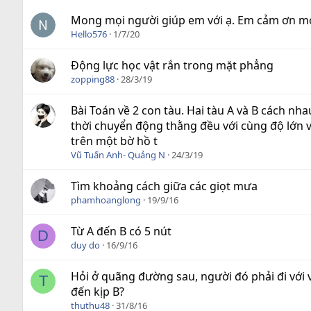
Mong mọi người giúp em với ạ. Em cảm ơn mọ
Hello576
1/7/20
Động lực học vật rắn trong mặt phẳng
zopping88
28/3/19
Bài Toán về 2 con tàu. Hai tàu A và B cách n
thời chuyển động thằng đều với cùng độ lớn v 
trên một bờ hồ t
Vũ Tuấn Anh- Quảng N
24/3/19
Tìm khoảng cách giữa các giọt mưa
phamhoanglong
19/9/16
Từ A đến B có 5 nút
D
duy do
16/9/16
Hỏi ở quãng đường sau, người đó phải đi với 
T
đến kịp B?
thuthu48
31/8/16