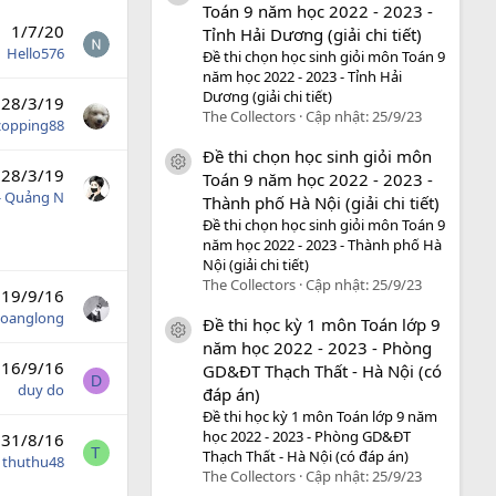
Toán 9 năm học 2022 - 2023 -
1/7/20
Tỉnh Hải Dương (giải chi tiết)
Hello576
Đề thi chọn học sinh giỏi môn Toán 9
năm học 2022 - 2023 - Tỉnh Hải
Dương (giải chi tiết)
28/3/19
The Collectors
Cập nhật:
25/9/23
zopping88
Đề thi chọn học sinh giỏi môn
icon tài liệu
28/3/19
Toán 9 năm học 2022 - 2023 -
- Quảng N
Thành phố Hà Nội (giải chi tiết)
Đề thi chọn học sinh giỏi môn Toán 9
năm học 2022 - 2023 - Thành phố Hà
Nội (giải chi tiết)
The Collectors
Cập nhật:
25/9/23
19/9/16
oanglong
Đề thi học kỳ 1 môn Toán lớp 9
icon tài liệu
năm học 2022 - 2023 - Phòng
16/9/16
GD&ĐT Thạch Thất - Hà Nội (có
D
duy do
đáp án)
Đề thi học kỳ 1 môn Toán lớp 9 năm
học 2022 - 2023 - Phòng GD&ĐT
31/8/16
T
Thạch Thất - Hà Nội (có đáp án)
thuthu48
The Collectors
Cập nhật:
25/9/23