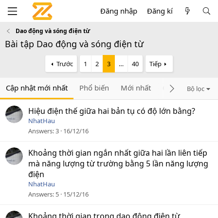
Đăng nhập
Đăng kí
Dao động và sóng điện từ
Bài tập Dao động và sóng điện từ
Trước
1
2
3
…
40
Tiếp
Cập nhật mới nhất
Phổ biến
Mới nhất
Chưa trả lời
C
Bộ lọc
Hiệu điện thế giữa hai bản tụ có độ lớn bằng?
NhatHau
Answers
3
16/12/16
Khoảng thời gian ngắn nhất giữa hai lần liên tiếp
mà năng lượng từ trường bằng 5 lần năng lượng
điện
NhatHau
Answers
5
15/12/16
Khoảng thời gian trong dao động điên từ