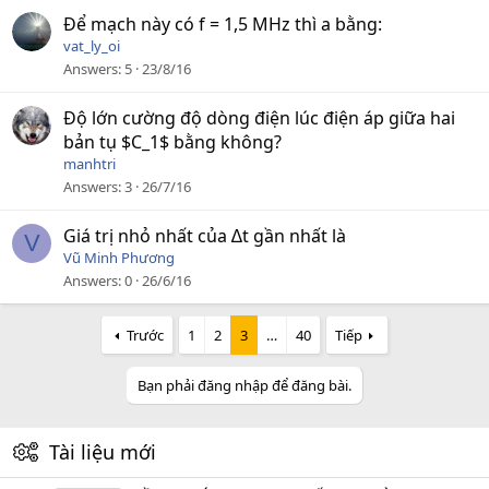
Để mạch này có f = 1,5 MHz thì a bằng:
vat_ly_oi
Answers
5
23/8/16
Độ lớn cường độ dòng điện lúc điện áp giữa hai
bản tụ $C_1$ bằng không?
manhtri
Answers
3
26/7/16
Giá trị nhỏ nhất của ∆t gần nhất là
V
Vũ Minh Phương
Answers
0
26/6/16
Trước
1
2
3
…
40
Tiếp
Bạn phải đăng nhập để đăng bài.
Tài liệu mới