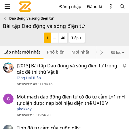
Đăng nhập
Đăng kí
Dao động và sóng điện từ
Bài tập Dao động và sóng điện từ
1
…
40
Tiếp
Cập nhật mới nhất
Phổ biến
Mới nhất
Chưa trả lời
C
Bộ lọc
D
[2013] Bài tập Dao động và sóng điện từ trong
á
các đề thi thử Vật lí
n
Tăng Hải Tuân
l
Answers
48
11/6/16
ê
n
Một mạch dao động điện từ có độ tự cảm L=1 mH
c
tự điện được nạp bởi hiệu điện thế U=10 V
a
pkokkoy
o
Answers
1
19/4/20
Tính độ tự cảm của cuộn dây: