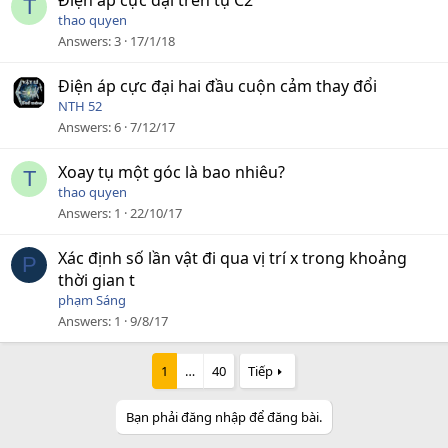
Điện áp cực đại trên tụ C2
T
thao quyen
Answers
3
17/1/18
Điện áp cực đại hai đầu cuộn cảm thay đổi
NTH 52
Answers
6
7/12/17
Xoay tụ một góc là bao nhiêu?
T
thao quyen
Answers
1
22/10/17
Xác định số lần vật đi qua vị trí x trong khoảng
P
thời gian t
phạm Sáng
Answers
1
9/8/17
1
…
40
Tiếp
Bạn phải đăng nhập để đăng bài.