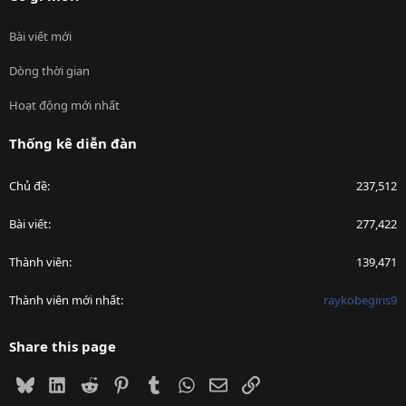
Bài viết mới
Dòng thời gian
Hoạt động mới nhất
Thống kê diễn đàn
Chủ đề
237,512
Bài viết
277,422
Thành viên
139,471
Thành viên mới nhất
raykobegiris9
Share this page
Bluesky
LinkedIn
Reddit
Pinterest
Tumblr
WhatsApp
Email
Link