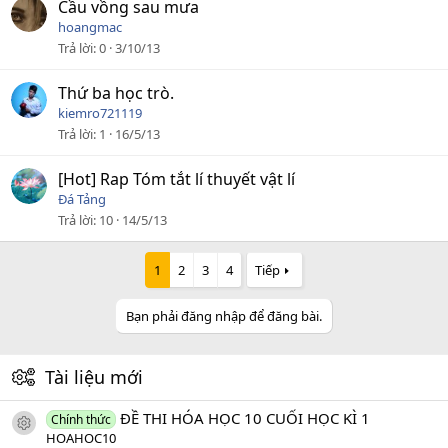
Cầu vồng sau mưa
hoangmac
Trả lời
0
3/10/13
Thứ ba học trò.
kiemro721119
Trả lời
1
16/5/13
[Hot] Rap Tóm tắt lí thuyết vật lí
Đá Tảng
Trả lời
10
14/5/13
1
2
3
4
Tiếp
Bạn phải đăng nhập để đăng bài.
Tài liệu mới
ĐỀ THI HÓA HỌC 10 CUỐI HỌC KÌ 1
Chính thức
icon tài liệu
HOAHOC10