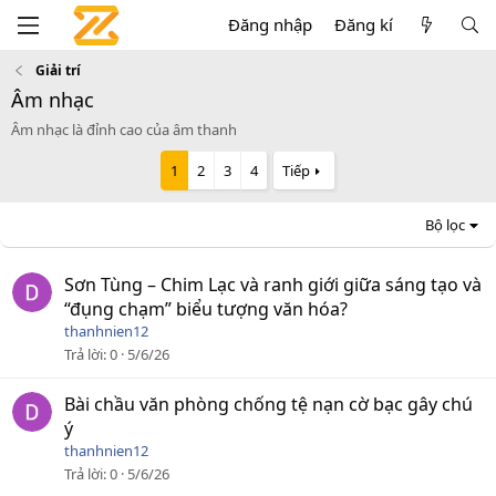
Đăng nhập
Đăng kí
Giải trí
Âm nhạc
Âm nhạc là đỉnh cao của âm thanh
1
2
3
4
Tiếp
Bộ lọc
Sơn Tùng – Chim Lạc và ranh giới giữa sáng tạo và
“đụng chạm” biểu tượng văn hóa?
thanhnien12
Trả lời
0
5/6/26
Bài chầu văn phòng chống tệ nạn cờ bạc gây chú
ý
thanhnien12
Trả lời
0
5/6/26