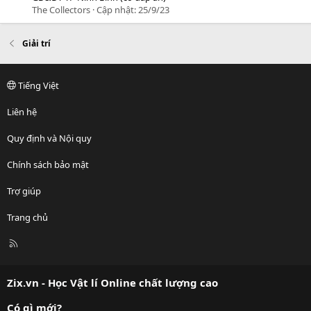
The Collectors
Cập nhật:
25/9/23
Giải trí
Tiếng Việt
Liên hệ
Quy định và Nội quy
Chính sách bảo mật
Trợ giúp
Trang chủ
R
S
S
Zix.vn - Học Vật lí Online chất lượng cao
Có gì mới?