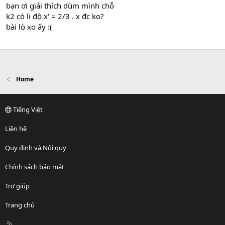
bạn ơi giải thích dùm mình chỗ
k2 có li độ x' = 2/3 . x đc ko?
bài lò xo ấy :(
Home
Tiếng Việt
Liên hệ
Quy định và Nội quy
Chính sách bảo mật
Trợ giúp
Trang chủ
R