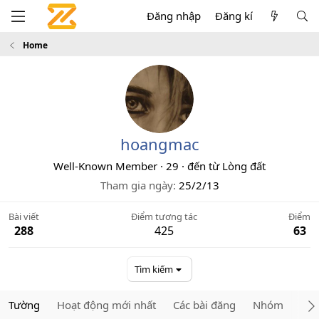
Đăng nhập
Đăng kí
Home
hoangmac
Well-Known Member
·
29
·
đến từ
Lòng đất
Tham gia ngày
25/2/13
Bài viết
Điểm tương tác
Điểm
288
425
63
Tìm kiếm
Tường
Hoạt động mới nhất
Các bài đăng
Nhóm
Giớ