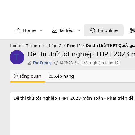
Home
Tài liệu
Thi online
Home
Thi online
Lớp 12
Toán 12
Đề thi thử THPT Quốc gi
Đề thi thử tốt nghiệp THPT 2023 m
T
T
C
T
The Funny
14/6/23
trắc nghiệm toán 12
á
r
a
c
e
g
Tổng quan
Xếp hạng
g
a
s
i
t
ả
i
o
Đề thi thử tốt nghiệp THPT 2023 môn Toán - Phát triển đề
n
d
a
t
e