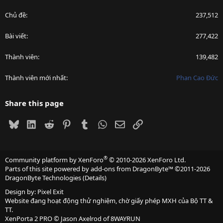
Chủ đề
237,512
Bài viết
277,422
Thành viên
139,482
Thành viên mới nhất
Phan Cao Đức
Share this page
Bluesky
LinkedIn
Reddit
Pinterest
Tumblr
WhatsApp
Email
Link
®
Community platform by XenForo
© 2010-2026 XenForo Ltd.
Parts of this site powered by
add-ons from DragonByte™
©2011-2026
DragonByte Technologies
(
Details
)
Design by:
Pixel Exit
Website đang hoạt động thử nghiệm, chờ giấy phép MXH của Bộ TT &
TT.
XenPorta 2 PRO
© Jason Axelrod of
8WAYRUN