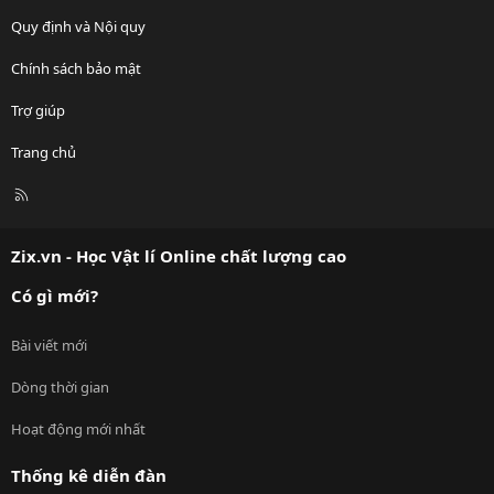
Quy định và Nội quy
Chính sách bảo mật
Trợ giúp
Trang chủ
R
S
S
Zix.vn - Học Vật lí Online chất lượng cao
Có gì mới?
Bài viết mới
Dòng thời gian
Hoạt động mới nhất
Thống kê diễn đàn