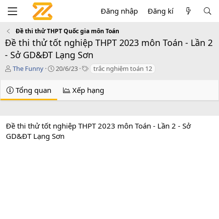
Đăng nhập
Đăng kí
Đề thi thử THPT Quốc gia môn Toán
Đề thi thử tốt nghiệp THPT 2023 môn Toán - Lần 2
- Sở GD&ĐT Lạng Sơn
T
C
T
The Funny
20/6/23
trắc nghiệm toán 12
á
r
a
c
e
g
Tổng quan
Xếp hạng
g
a
s
i
t
ả
i
o
Đề thi thử tốt nghiệp THPT 2023 môn Toán - Lần 2 - Sở
n
GD&ĐT Lạng Sơn
d
a
t
e