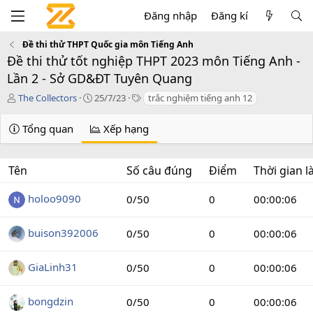
Đăng nhập
Đăng kí
Đề thi thử THPT Quốc gia môn Tiếng Anh
Đề thi thử tốt nghiệp THPT 2023 môn Tiếng Anh -
Lần 2 - Sở GD&ĐT Tuyên Quang
T
C
T
The Collectors
25/7/23
trắc nghiệm tiếng anh 12
á
r
a
c
e
g
Tổng quan
Xếp hạng
g
a
s
i
t
ả
i
Tên
Số câu đúng
Điểm
Thời gian 
o
n
d
holoo9090
0/50
0
00:00:06
a
t
buison392006
0/50
0
00:00:06
e
GiaLinh31
0/50
0
00:00:06
bongdzin
0/50
0
00:00:06