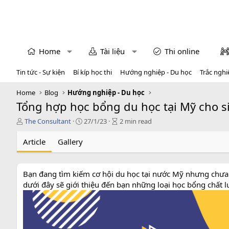
Home
Tài liệu
Thi online
Tin tức - Sự kiện
Bí kíp học thi
Hướng nghiệp - Du học
Trắc nghi
Home
Blog
Hướng nghiệp - Du học
Tổng hợp học bổng du học tại Mỹ cho 
T
P
A
The Consultant
27/1/23
2 min read
á
u
r
c
b
t
Article
Gallery
g
l
i
i
i
c
ả
s
l
Bạn đang tìm kiếm cơ hội du học tại nước Mỹ nhưng chưa bi
h
e
dưới đây sẽ giới thiệu đến bạn những loại học bổng chất 
d
r
a
e
t
a
e
d
t