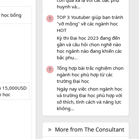
còn quá xa lạ với các bậc phụ
huynh và...
học bổng​
TOP 3 Youtuber giúp bạn tránh
T
"vỡ mộng" về các ngành học
HOT
Kỳ thi Đại học 2023 đang đến
gần và câu hỏi chọn nghề nào
học ngành nào đang khiến các
bậc phụ...
Tổng hợp bài trắc nghiệm chọn
T
ngành học phù hợp từ các
trường Đại học
n 15,000USD
Ngày nay việc chọn ngành học
m học
và trường Đại học phù hợp với
sở thích, tính cách và năng lực
không...
More from The Consultant