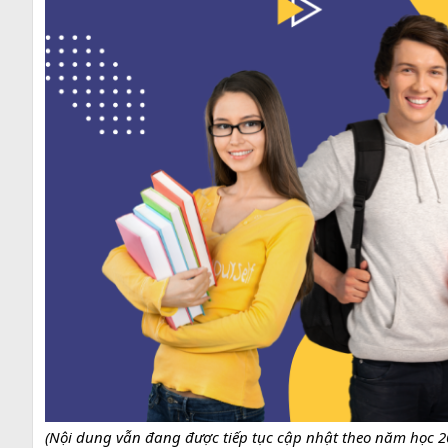
i
m
e
(Nội dung vẫn đang được tiếp tục cập nhật theo năm học 2