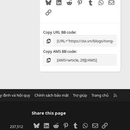
Bluesky
LinkedIn
Reddit
Pinterest
Tumblr
WhatsApp
Email
Link
Copy URL BB code
Copy AMS BB code
R
y định và Nội quy
Chính sách bảo mật
Trợ giúp
Trang chủ
S
S
Share this page
Bluesky
LinkedIn
Reddit
Pinterest
Tumblr
WhatsApp
Email
Link
237,512