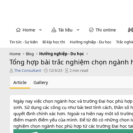
Home
Tài liệu
Thi online
Tin tức - Sự kiện
Bí kíp học thi
Hướng nghiệp - Du học
Trắc nghi
Home
Blog
Hướng nghiệp - Du học
Tổng hợp bài trắc nghiệm chọn ngành h
T
P
A
The Consultant
12/3/23
2 min read
á
u
r
c
b
t
Article
Gallery
g
l
i
i
i
c
ả
s
l
Ngày nay việc chọn ngành học và trường Đại học phù hợp v
h
e
sinh. Sử dụng các công cụ như bài test tính cách, thần số
d
r
a
e
quyết định chính xác hơn. Ngoài ra hiện nay một số trườn
t
a
điểm mạnh điểm yếu của mình. Để từ đó có những chọn lự
e
d
nghiệm chọn ngành học phù hợp từ các trường Đại học tại
t