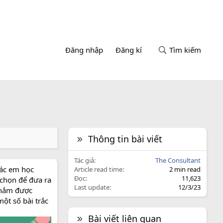
Đăng nhập
Đăng kí
Tìm kiếm
Thông tin bài viết
Tác giả
The Consultant
các em học
Article read time
2 min read
Đọc
11,623
 chọn để đưa ra
Last update
12/3/23
h nắm được
ột số bài trắc
Bài viết liên quan