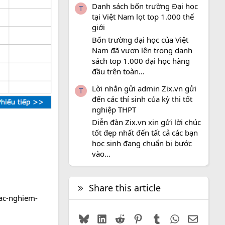
Danh sách bốn trường Đại học
T
tại Việt Nam lọt top 1.000 thế
giới
Bốn trường đại học của Việt
Nam đã vươn lên trong danh
sách top 1.000 đại học hàng
đầu trên toàn...
Lời nhắn gửi admin Zix.vn gửi
T
đến các thí sinh của kỳ thi tốt
nghiệp THPT
Diễn đàn Zix.vn xin gửi lời chúc
tốt đẹp nhất đến tất cả các bạn
học sinh đang chuẩn bị bước
vào...
Share this article
rac-nghiem-
Bluesky
LinkedIn
Reddit
Pinterest
Tumblr
WhatsApp
Email