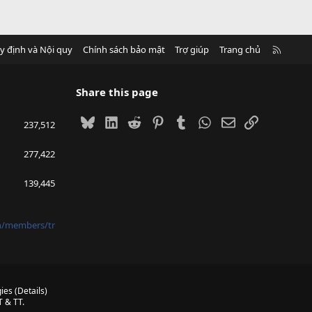
R
y định và Nội quy
Chính sách bảo mật
Trợ giúp
Trang chủ
S
S
Share this page
Bluesky
LinkedIn
Reddit
Pinterest
Tumblr
WhatsApp
Email
Link
237,512
277,422
139,445
vn/members/tr
ies
(
Details
)
 & TT.