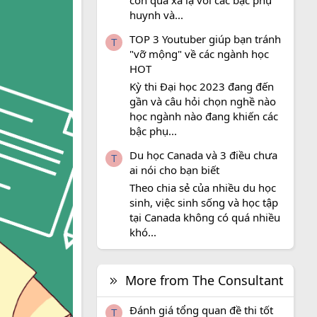
còn quá xa lạ với các bậc phụ
huynh và...
TOP 3 Youtuber giúp bạn tránh
T
"vỡ mộng" về các ngành học
HOT
Kỳ thi Đại học 2023 đang đến
gần và câu hỏi chọn nghề nào
học ngành nào đang khiến các
bậc phụ...
Du học Canada và 3 điều chưa
T
ai nói cho bạn biết
Theo chia sẻ của nhiều du học
sinh, việc sinh sống và học tập
tại Canada không có quá nhiều
khó...
More from The Consultant
Đánh giá tổng quan đề thi tốt
T