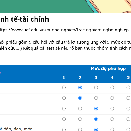
nh tế-tài chính
ttps://www.uef.edu.vn/huong-nghiep/trac-nghiem-nghe-nghiep
 mỗi phiếu gồm 9 câu hỏi với câu trả lời tương ứng với 5 mức độ t
ên cứu,...) Kết quả bài test sẽ nêu rõ bạn thuộc nhóm tính cách n