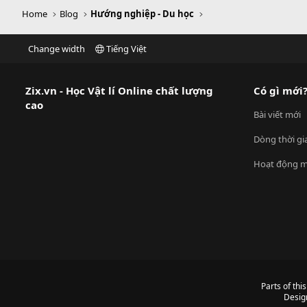
Home
Blog
Hướng nghiệp - Du học
Change width
Tiếng Việt
Zix.vn - Học Vật lí Online chất lượng
Có gì mới
cao
Bài viết mới
Dòng thời gi
Hoạt động m
Parts of thi
Desig