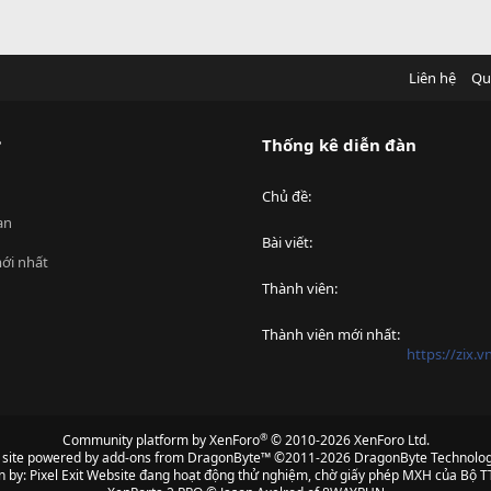
Liên hệ
Qu
?
Thống kê diễn đàn
Chủ đề
an
Bài viết
ới nhất
Thành viên
Thành viên mới nhất
https://zix.
®
Community platform by XenForo
© 2010-2026 XenForo Ltd.
s site powered by
add-ons from DragonByte™
©2011-2026
DragonByte Technolog
n by:
Pixel Exit
Website đang hoạt động thử nghiệm, chờ giấy phép MXH của Bộ TT