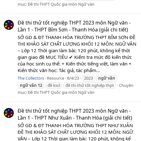
mục:
Đề thi THPT Quốc gia môn Ngữ văn
Đề thi thử tốt nghiệp THPT 2023 môn Ngữ văn -
Lần 1 - THPT Bỉm Sơn - Thanh Hóa (giải chi tiết)
SỞ GD & ĐT THANH HÓA TRƯỜNG THPT BỈM SƠN ĐỀ
THI KHẢO SÁT CHẤT LƯỢNG KHỐI 12 MÔN: NGỮ VĂN
– Lớp 12 Thời gian làm bài: 120 phút, không kể thời
gian giao đề MỤC TIÊU ✔ Kiểm tra mức độ kiến thức
của học sinh cụ thể: + Kiến thức tiếng việt, làm văn +
Kiến thức văn học: Tác giả, tác phẩm...
The Collectors
Resource
8/4/23
2023
ngữ
văn
ngữ
văn
12
đề kscl
đề thi thử tốt nghiệp thpt
Chuyên
mục:
Đề thi THPT Quốc gia môn Ngữ văn
Đề thi thử tốt nghiệp THPT 2023 môn Ngữ văn -
Lần 1 - THPT Như Xuân - Thanh Hóa (giải chi tiết)
SỞ GD & ĐT THANH HÓA TRƯỜNG THPT NHƯ XUÂN
ĐỀ THI KHẢO SÁT CHẤT LƯỢNG KHỐI 12 MÔN: NGỮ
VĂN – Lớp 12 Thời gian làm bài: 120 phút, không kể