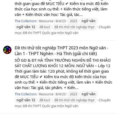
thời gian giao đề MỤC TIÊU ✔ Kiểm tra mức độ kiến
thức của học sinh cụ thể: + Kiến thức tiếng việt, làm
văn + Kiến thức văn học: Tác giả, tác...
The Collectors
Resource
8/4/23
2023
ngữ
văn
ngữ
văn
12
đề kscl
đề thi thử tốt nghiệp thpt
Chuyên
mục:
Đề thi THPT Quốc gia môn Ngữ văn
Đề thi thử tốt nghiệp THPT 2023 môn Ngữ văn -
Lần 1 - THPT Nghèn - Hà Tĩnh (giải chi tiết)
SỞ GD & ĐT HÀ TĨNH TRƯỜNG NGHÈN ĐỀ THI KHẢO
SÁT CHẤT LƯỢNG KHỐI 12 MÔN: NGỮ VĂN – Lớp 12
Thời gian làm bài: 120 phút, không kể thời gian giao
đề MỤC TIÊU ✔ Kiểm tra mức độ kiến thức của học
sinh cụ thể: + Kiến thức tiếng việt, làm văn + Kiến thức
văn học: Tác giả, tác phẩm. + Kiến...
The Collectors
Resource
8/4/23
2023
ngữ
văn
ngữ
văn
12
đề kscl
đề thi thử tốt nghiệp thpt
Chuyên
mục:
Đề thi THPT Quốc gia môn Ngữ văn