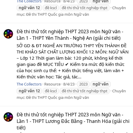
The Collectors
Resource
8/4/23
2023
ngữ
văn
ngữ
văn
12
đề kscl
đề thi thử tốt nghiệp thpt
Chuyên
mục:
Đề thi THPT Quốc gia môn Ngữ văn
Đề thi thử tốt nghiệp THPT 2023 môn Ngữ văn -
Lần 1 - THPT Yên Thành - Nghệ An (giải chi tiết)
SỞ GD & ĐT NGHỆ AN TRƯỜNG THPT YÊN THÀNH ĐỀ
THI KHẢO SÁT CHẤT LƯỢNG KHỐI 12 MÔN: NGỮ VĂN
– Lớp 12 Thời gian làm bài: 120 phút, không kể thời
gian giao đề MỤC TIÊU ✔ Kiểm tra mức độ kiến thức
của học sinh cụ thể: + Kiến thức tiếng việt, làm văn +
Kiến thức văn học: Tác giả, tác...
The Collectors
Resource
8/4/23
2023
ngữ
văn
ngữ
văn
12
đề kscl
đề thi thử tốt nghiệp thpt
Chuyên
mục:
Đề thi THPT Quốc gia môn Ngữ văn
Đề thi thử tốt nghiệp THPT 2023 môn Ngữ văn -
Lần 1 - THPT Lương Đắc Bằng - Thanh Hóa (giải chi
tiết)