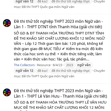
ngữ
văn
12
đề kscl
đề thi thử tốt nghiệp thpt
Chuyên
mục:
Đề thi THPT Quốc gia môn Ngữ văn
Đề thi thử tốt nghiệp THPT 2023 môn Ngữ văn -
Lần 1 - THPT DTNT tỉnh Thanh Hóa (giải chi tiết)
SỞ GD & ĐT THANH HÓA TRƯỜNG THPT DTNT TỈNH
ĐỀ THI KHẢO SÁT CHẤT LƯỢNG KHỐI 12 MÔN: NGỮ
VĂN – Lớp 12 Thời gian làm bài: 120 phút, không kể
thời gian giao đề MỤC TIÊU ✔ Kiểm tra mức độ kiến
thức của học sinh cụ thể: + Kiến thức tiếng việt, làm
văn + Kiến thức văn học: Tác giả, tác phẩm...
The Collectors
Resource
8/4/23
2023
ngữ
văn
ngữ
văn
12
đề kscl
đề thi thử tốt nghiệp thpt
Chuyên
mục:
Đề thi THPT Quốc gia môn Ngữ văn
Đề thi thử tốt nghiệp THPT 2023 môn Ngữ văn -
Lần 1 - THPT Lê Văn Hưu - Thanh Hóa (giải chi tiết)
SỞ GD & ĐT THANH HÓA TRƯỜNG THPT LÊ VĂN HƯU
MỤC ĐỀ THI KHẢO SÁT CHẤT LƯỢNG KHỐI 12 MÔN: