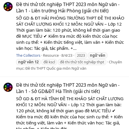
Đề thi thử tốt nghiệp THPT 2023 môn Ngữ văn -
Lần 1 - Liên trường Hải Phòng (giải chi tiết)
SỞ GD & ĐT HẢI PHÒNG TRƯỜNG THPT ĐỀ THI KHẢO
SÁT CHẤT LƯỢNG KHỐI 12 MÔN: NGỮ VĂN – Lớp 12
Thời gian làm bài: 120 phút, không kể thời gian giao
đề MỤC TIÊU ✔ Kiểm tra mức độ kiến thức của học
sinh cụ thể: + Kiến thức tiếng việt, làm văn + Kiến thức
văn học: Tác giả, tác phẩm. +...
The Collectors
Resource
8/4/23
2023
ngữ
văn
ngữ
văn
12
đề kscl
đề thi thử tốt nghiệp thpt
Chuyên
mục:
Đề thi THPT Quốc gia môn Ngữ văn
Đề thi thử tốt nghiệp THPT 2023 môn Ngữ văn -
Lần 1 - Sở GD&ĐT Hà Tĩnh (giải chi tiết)
SỞ GD & ĐT HÀ TĨNH ĐỀ THI KHẢO SÁT CHẤT LƯỢNG
KHỐI 12 MÔN: NGỮ VĂN – Lớp 12 Thời gian làm bài:
120 phút, không kể thời gian giao đề MỤC TIÊU ✔
Kiểm tra mức độ kiến thức của học sinh cụ thể: + Kiến
thức tiếng việt, làm văn + Kiến thức văn học: Tác giả,
tác phẩm. + Kiến thức đời...