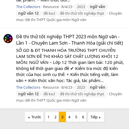
The Collectors
Resource
8/4/23
2023
ngữ
văn
ngữ
văn
12
đề kscl
đề thi thử tốt nghiệp thpt
Chuyên
mục:
Đề thi THPT Quốc gia môn Ngữ văn
Đề thi thử tốt nghiệp THPT 2023 môn Ngữ văn -
Lần 1 - Chuyên Lam Sơn - Thanh Hóa (giải chi tiết)
SỞ GD & ĐT THANH HÓA TRƯỜNG THPT CHUYÊN
LAM SƠN ĐỀ THI KHẢO SÁT CHẤT LƯỢNG KHỐI 12
MÔN: NGỮ VĂN – Lớp 12 Thời gian làm bài: 120 phút,
không kể thời gian giao đề ✔ Kiểm tra mức độ kiến
thức của học sinh cụ thể: + Kiến thức tiếng việt, làm
văn + Kiến thức văn học: Tác giả, tác phẩm...
The Collectors
Resource
8/4/23
2023
ngữ
văn
ngữ
văn
12
đề kscl
đề thi thử tốt nghiệp thpt
Chuyên
mục:
Đề thi THPT Quốc gia môn Ngữ văn
Trước
1
2
3
4
5
6
Tiếp