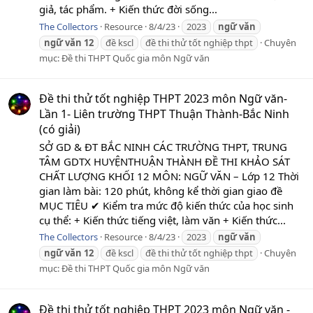
giả, tác phẩm. + Kiến thức đời sống...
The Collectors
Resource
8/4/23
2023
ngữ
văn
ngữ
văn
12
đề kscl
đề thi thử tốt nghiệp thpt
Chuyên
mục:
Đề thi THPT Quốc gia môn Ngữ văn
Đề thi thử tốt nghiệp THPT 2023 môn Ngữ văn-
Lần 1- Liên trường THPT Thuận Thành-Bắc Ninh
(có giải)
SỞ GD & ĐT BẮC NINH CÁC TRƯỜNG THPT, TRUNG
TÂM GDTX HUYỆNTHUẬN THÀNH ĐỀ THI KHẢO SÁT
CHẤT LƯỢNG KHỐI 12 MÔN: NGỮ VĂN – Lớp 12 Thời
gian làm bài: 120 phút, không kể thời gian giao đề
MỤC TIÊU ✔ Kiểm tra mức độ kiến thức của học sinh
cụ thể: + Kiến thức tiếng việt, làm văn + Kiến thức...
The Collectors
Resource
8/4/23
2023
ngữ
văn
ngữ
văn
12
đề kscl
đề thi thử tốt nghiệp thpt
Chuyên
mục:
Đề thi THPT Quốc gia môn Ngữ văn
Đề thi thử tốt nghiệp THPT 2023 môn Ngữ văn -