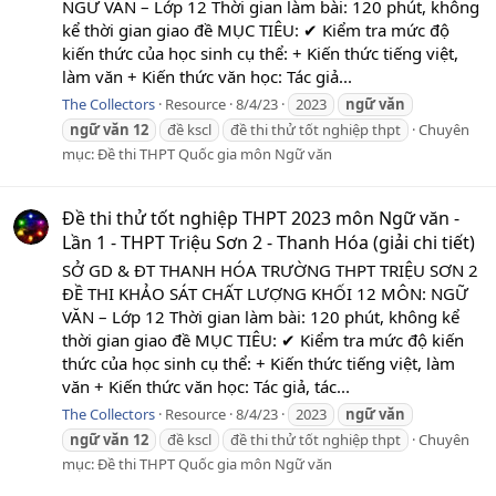
NGỮ VĂN – Lớp 12 Thời gian làm bài: 120 phút, không
kể thời gian giao đề MỤC TIÊU: ✔ Kiểm tra mức độ
kiến thức của học sinh cụ thể: + Kiến thức tiếng việt,
làm văn + Kiến thức văn học: Tác giả...
The Collectors
Resource
8/4/23
2023
ngữ
văn
ngữ
văn
12
đề kscl
đề thi thử tốt nghiệp thpt
Chuyên
mục:
Đề thi THPT Quốc gia môn Ngữ văn
Đề thi thử tốt nghiệp THPT 2023 môn Ngữ văn -
Lần 1 - THPT Triệu Sơn 2 - Thanh Hóa (giải chi tiết)
SỞ GD & ĐT THANH HÓA TRƯỜNG THPT TRIỆU SƠN 2
ĐỀ THI KHẢO SÁT CHẤT LƯỢNG KHỐI 12 MÔN: NGỮ
VĂN – Lớp 12 Thời gian làm bài: 120 phút, không kể
thời gian giao đề MỤC TIÊU: ✔ Kiểm tra mức độ kiến
thức của học sinh cụ thể: + Kiến thức tiếng việt, làm
văn + Kiến thức văn học: Tác giả, tác...
The Collectors
Resource
8/4/23
2023
ngữ
văn
ngữ
văn
12
đề kscl
đề thi thử tốt nghiệp thpt
Chuyên
mục:
Đề thi THPT Quốc gia môn Ngữ văn