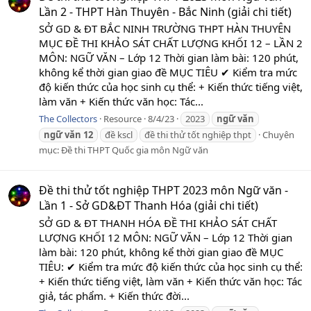
Lần 2 - THPT Hàn Thuyên - Bắc Ninh (giải chi tiết)
SỞ GD & ĐT BẮC NINH TRƯỜNG THPT HÀN THUYÊN
MỤC ĐỀ THI KHẢO SÁT CHẤT LƯỢNG KHỐI 12 – LẦN 2
MÔN: NGỮ VĂN – Lớp 12 Thời gian làm bài: 120 phút,
không kể thời gian giao đề MỤC TIÊU ✔ Kiểm tra mức
độ kiến thức của học sinh cụ thể: + Kiến thức tiếng việt,
làm văn + Kiến thức văn học: Tác...
The Collectors
Resource
8/4/23
2023
ngữ
văn
ngữ
văn
12
đề kscl
đề thi thử tốt nghiệp thpt
Chuyên
mục:
Đề thi THPT Quốc gia môn Ngữ văn
Đề thi thử tốt nghiệp THPT 2023 môn Ngữ văn -
Lần 1 - Sở GD&ĐT Thanh Hóa (giải chi tiết)
SỞ GD & ĐT THANH HÓA ĐỀ THI KHẢO SÁT CHẤT
LƯỢNG KHỐI 12 MÔN: NGỮ VĂN – Lớp 12 Thời gian
làm bài: 120 phút, không kể thời gian giao đề MỤC
TIÊU: ✔ Kiểm tra mức độ kiến thức của học sinh cụ thể:
+ Kiến thức tiếng việt, làm văn + Kiến thức văn học: Tác
giả, tác phẩm. + Kiến thức đời...