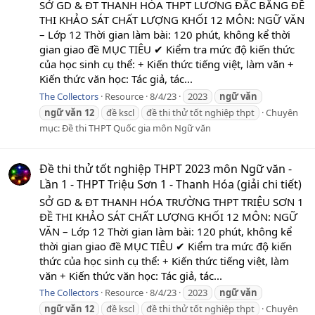
SỞ GD & ĐT THANH HÓA THPT LƯƠNG ĐẮC BẰNG ĐỀ
THI KHẢO SÁT CHẤT LƯỢNG KHỐI 12 MÔN: NGỮ VĂN
– Lớp 12 Thời gian làm bài: 120 phút, không kể thời
gian giao đề MỤC TIÊU ✔ Kiểm tra mức độ kiến thức
của học sinh cụ thể: + Kiến thức tiếng việt, làm văn +
Kiến thức văn học: Tác giả, tác...
The Collectors
Resource
8/4/23
2023
ngữ
văn
ngữ
văn
12
đề kscl
đề thi thử tốt nghiệp thpt
Chuyên
mục:
Đề thi THPT Quốc gia môn Ngữ văn
Đề thi thử tốt nghiệp THPT 2023 môn Ngữ văn -
Lần 1 - THPT Triệu Sơn 1 - Thanh Hóa (giải chi tiết)
SỞ GD & ĐT THANH HÓA TRƯỜNG THPT TRIỆU SƠN 1
ĐỀ THI KHẢO SÁT CHẤT LƯỢNG KHỐI 12 MÔN: NGỮ
VĂN – Lớp 12 Thời gian làm bài: 120 phút, không kể
thời gian giao đề MỤC TIÊU ✔ Kiểm tra mức độ kiến
thức của học sinh cụ thể: + Kiến thức tiếng việt, làm
văn + Kiến thức văn học: Tác giả, tác...
The Collectors
Resource
8/4/23
2023
ngữ
văn
ngữ
văn
12
đề kscl
đề thi thử tốt nghiệp thpt
Chuyên