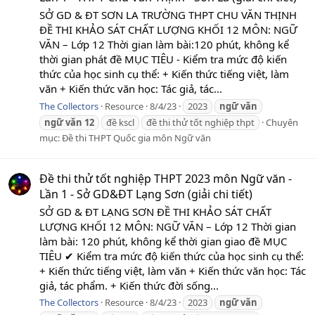
SỞ GD & ĐT SƠN LA TRƯỜNG THPT CHU VĂN THỊNH
ĐỀ THI KHẢO SÁT CHẤT LƯỢNG KHỐI 12 MÔN: NGỮ
VĂN – Lớp 12 Thời gian làm bài:120 phút, không kể
thời gian phát đề MỤC TIÊU - Kiểm tra mức độ kiến
thức của học sinh cụ thể: + Kiến thức tiếng việt, làm
văn + Kiến thức văn học: Tác giả, tác...
The Collectors
Resource
8/4/23
2023
ngữ
văn
ngữ
văn
12
đề kscl
đề thi thử tốt nghiệp thpt
Chuyên
mục:
Đề thi THPT Quốc gia môn Ngữ văn
Đề thi thử tốt nghiệp THPT 2023 môn Ngữ văn -
Lần 1 - Sở GD&ĐT Lạng Sơn (giải chi tiết)
SỞ GD & ĐT LẠNG SƠN ĐỀ THI KHẢO SÁT CHẤT
LƯỢNG KHỐI 12 MÔN: NGỮ VĂN – Lớp 12 Thời gian
làm bài: 120 phút, không kể thời gian giao đề MỤC
TIÊU ✔ Kiểm tra mức độ kiến thức của học sinh cụ thể:
+ Kiến thức tiếng việt, làm văn + Kiến thức văn học: Tác
giả, tác phẩm. + Kiến thức đời sống...
The Collectors
Resource
8/4/23
2023
ngữ
văn