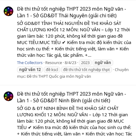
Đề thi thử tốt nghiệp THPT 2023 môn Ngữ văn -
Lần 1 - Sở GD&ĐT Thái Nguyên (giải chi tiết)
SỞ GD&ĐT TỈNH THÁI NGUYÊN ĐỀ THI KHẢO SÁT
CHẤT LƯỢNG KHỐI 12 MÔN: NGỮ VĂN – Lớp 12 Thời
gian làm bài: 120 phút, không kể thời gian giao đề
MỤC TIÊU:MỤC TIÊU ✔ Kiểm tra mức độ kiến thức của
học sinh cụ thể: + Kiến thức tiếng việt, làm văn + Kiến
thức văn học: Tác giả, tác phẩm. +...
The Collectors
Resource
8/4/23
2023
ngữ
văn
ngữ
văn
12
đề kscl
đề thi thử tốt nghiệp thpt
Chuyên
mục:
Đề thi THPT Quốc gia môn Ngữ văn
Đề thi thử tốt nghiệp THPT 2023 môn Ngữ văn -
Lần 1 - Sở GD&ĐT Ninh Bình (giải chi tiết)
SỞ GD & ĐT NINH BÌNH ĐỀ THI KHẢO SÁT CHẤT
LƯỢNG KHỐI 12 MÔN: NGỮ VĂN – Lớp 12 Thời gian
làm bài: 120 phút, không kể thời gian giao đề MỤC
TIÊU ✔ Kiểm tra mức độ kiến thức của học sinh cụ thể:
+ Kiến thức tiếng việt, làm văn + Kiến thức văn học: Tác