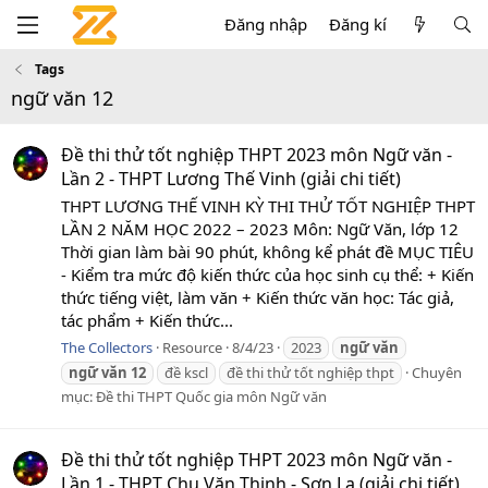
Đăng nhập
Đăng kí
Tags
ngữ văn 12
Đề thi thử tốt nghiệp THPT 2023 môn Ngữ văn -
Lần 2 - THPT Lương Thế Vinh (giải chi tiết)
THPT LƯƠNG THẾ VINH KỲ THI THỬ TỐT NGHIỆP THPT
LẦN 2 NĂM HỌC 2022 – 2023 Môn: Ngữ Văn, lớp 12
Thời gian làm bài 90 phút, không kể phát đề MỤC TIÊU
- Kiểm tra mức độ kiến thức của học sinh cụ thể: + Kiến
thức tiếng việt, làm văn + Kiến thức văn học: Tác giả,
tác phẩm + Kiến thức...
The Collectors
Resource
8/4/23
2023
ngữ
văn
ngữ
văn
12
đề kscl
đề thi thử tốt nghiệp thpt
Chuyên
mục:
Đề thi THPT Quốc gia môn Ngữ văn
Đề thi thử tốt nghiệp THPT 2023 môn Ngữ văn -
Lần 1 - THPT Chu Văn Thịnh - Sơn La (giải chi tiết)