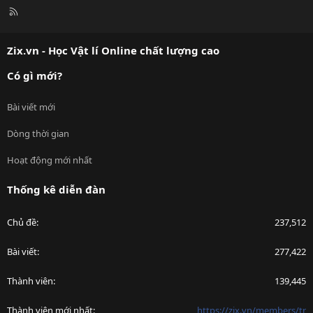
R
S
S
Zix.vn - Học Vật lí Online chất lượng cao
Có gì mới?
Bài viết mới
Dòng thời gian
Hoạt động mới nhất
Thống kê diễn đàn
Chủ đề
237,512
Bài viết
277,422
Thành viên
139,445
Thành viên mới nhất
https://zix.vn/members/tr