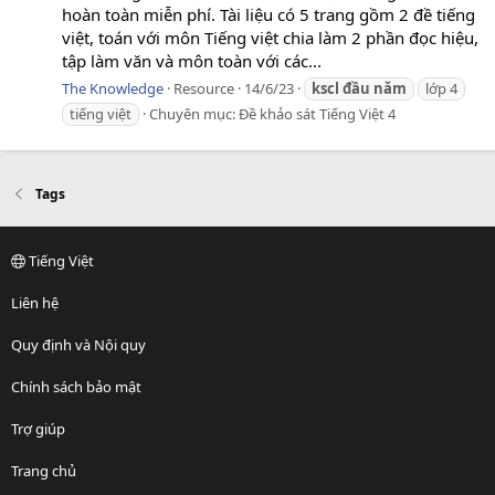
hoàn toàn miễn phí. Tài liệu có 5 trang gồm 2 đề tiếng
việt, toán với môn Tiếng việt chia làm 2 phần đọc hiệu,
tập làm văn và môn toàn với các...
The Knowledge
Resource
14/6/23
kscl
đầu
năm
lớp 4
tiếng việt
Chuyên mục:
Đề khảo sát Tiếng Việt 4
Tags
Tiếng Việt
Liên hệ
Quy định và Nội quy
Chính sách bảo mật
Trợ giúp
Trang chủ