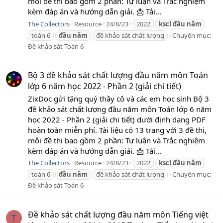
mỗi đề thi bao gồm 2 phần: Tự luận và Trắc nghiệm
kèm đáp án và hướng dẫn giải. 📩 Tải...
The Collectors
Resource
24/8/23
2022
kscl
đầu
năm
toán 6
đầu
năm
đề khảo sát chất lượng
Chuyên mục:
Đề khảo sát Toán 6
Bộ 3 đề khảo sát chất lượng đầu năm môn Toán
lớp 6 năm học 2022 - Phần 2 (giải chi tiết)
ZixDoc gửi tặng quý thầy cô và các em học sinh Bộ 3
đề khảo sát chất lượng đầu năm môn Toán lớp 6 năm
học 2022 - Phần 2 (giải chi tiết) dưới định dạng PDF
hoàn toàn miễn phí. Tài liệu có 13 trang với 3 đề thi,
mỗi đề thi bao gồm 2 phần: Tự luận và Trắc nghiệm
kèm đáp án và hướng dẫn giải. 📩 Tải...
The Collectors
Resource
24/8/23
2022
kscl
đầu
năm
toán 6
đầu
năm
đề khảo sát chất lượng
Chuyên mục:
Đề khảo sát Toán 6
Đề khảo sát chất lượng đầu năm môn Tiếng việt
T