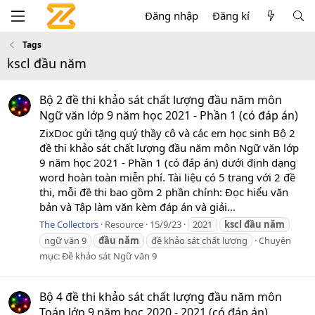
Đăng nhập
Đăng kí
Tags
kscl đầu năm
Bộ 2 đề thi khảo sát chất lượng đầu năm môn
Ngữ văn lớp 9 năm học 2021 - Phần 1 (có đáp án)
ZixDoc gửi tặng quý thầy cô và các em học sinh Bộ 2
đề thi khảo sát chất lượng đầu năm môn Ngữ văn lớp
9 năm học 2021 - Phần 1 (có đáp án) dưới định dạng
word hoàn toàn miễn phí. Tài liệu có 5 trang với 2 đề
thi, mỗi đề thi bao gồm 2 phần chính: Đọc hiểu văn
bản và Tập làm văn kèm đáp án và giải...
The Collectors
Resource
15/9/23
2021
kscl
đầu
năm
ngữ văn 9
đầu
năm
đề khảo sát chất lượng
Chuyên
mục:
Đề khảo sát Ngữ văn 9
Bộ 4 đề thi khảo sát chất lượng đầu năm môn
Toán lớp 9 năm học 2020 - 2021 (có đáp án)