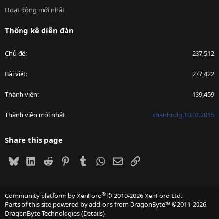
Hoạt động mới nhất
Thống kê diễn đàn
Chủ đề
237,512
Bài viết
277,422
Thành viên
139,459
Thành viên mới nhất
khanhndg.10.02.2015
Share this page
Bluesky
LinkedIn
Reddit
Pinterest
Tumblr
WhatsApp
Email
Link
®
Community platform by XenForo
© 2010-2026 XenForo Ltd.
Parts of this site powered by
add-ons from DragonByte™
©2011-2026
DragonByte Technologies
(
Details
)