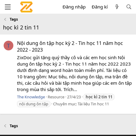
Đăng nhập
Đăng kí
Tags
học kì 2 tin 11
Nội dung ôn tập học kỳ 2 - Tin học 11 năm học
T
2022 - 2023
ZixDoc gửi tặng quý thầy cô và các em học sinh Nội
dung ôn tập học kỳ 2 - Tin học 11 năm học 2022 2023
dưới định dạng word hoàn toàn miễn phí. Tài liệu có
10 trang gồm: Mục tiêu, nội dung ôn tập, ma trận đề
thi, các câu hỏi và bài tập minh họa giúp các em ôn tập
trong mùa thi sắp tới. Trích...
The Knowledge
Resource
27/4/23
học
kì
2
tin
11
nội dung ôn tập
Chuyên mục:
Tài liệu Tin học 11
Tags