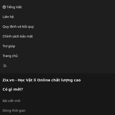
Tiếng Việt
Liên hệ
Quy định và Nội quy
Chính sách bảo mật
Trợ giúp
Trang chủ
R
S
S
Zix.vn - Học Vật lí Online chất lượng cao
Có gì mới?
Bài viết mới
Dòng thời gian