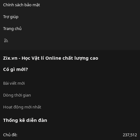
Chính sách bảo mật
Trợ giúp
Trang chủ
R
S
S
Zix.vn - Học Vật lí Online chất lượng cao
Có gì mới?
Bài viết mới
Dòng thời gian
Hoạt động mới nhất
Thống kê diễn đàn
Chủ đề
237,512