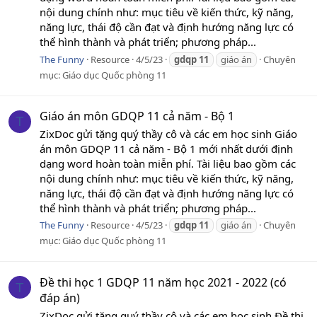
nội dung chính như: mục tiêu về kiến thức, kỹ năng,
năng lực, thái độ cần đạt và định hướng năng lực có
thể hình thành và phát triển; phương pháp...
The Funny
Resource
4/5/23
gdqp
11
giáo án
Chuyên
mục:
Giáo dục Quốc phòng 11
Giáo án môn GDQP 11 cả năm - Bộ 1
T
ZixDoc gửi tặng quý thầy cô và các em học sinh Giáo
án môn GDQP 11 cả năm - Bộ 1 mới nhất dưới định
dạng word hoàn toàn miễn phí. Tài liệu bao gồm các
nội dung chính như: mục tiêu về kiến thức, kỹ năng,
năng lực, thái độ cần đạt và định hướng năng lực có
thể hình thành và phát triển; phương pháp...
The Funny
Resource
4/5/23
gdqp
11
giáo án
Chuyên
mục:
Giáo dục Quốc phòng 11
Đề thi học 1 GDQP 11 năm học 2021 - 2022 (có
T
đáp án)
ZixDoc gửi tặng quý thầy cô và các em học sinh Đề thi