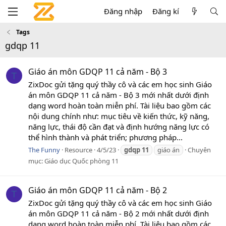
Đăng nhập
Đăng kí
Tags
gdqp 11
Giáo án môn GDQP 11 cả năm - Bộ 3
T
ZixDoc gửi tặng quý thầy cô và các em học sinh Giáo
án môn GDQP 11 cả năm - Bộ 3 mới nhất dưới định
dạng word hoàn toàn miễn phí. Tài liệu bao gồm các
nội dung chính như: mục tiêu về kiến thức, kỹ năng,
năng lực, thái độ cần đạt và định hướng năng lực có
thể hình thành và phát triển; phương pháp...
The Funny
Resource
4/5/23
gdqp
11
giáo án
Chuyên
mục:
Giáo dục Quốc phòng 11
Giáo án môn GDQP 11 cả năm - Bộ 2
T
ZixDoc gửi tặng quý thầy cô và các em học sinh Giáo
án môn GDQP 11 cả năm - Bộ 2 mới nhất dưới định
dạng word hoàn toàn miễn phí. Tài liệu bao gồm các