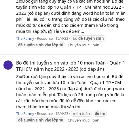
ZixDoc gửi tặng quý thầy cô và các em học sinh Bộ đề
tuyển sinh vào lớp 10 Quận 7 TP.HCM năm học 2022 -
2023 (có đáp án) dưới định dạng word hoàn toàn miễn
phí. Tài liệu có 16 trang cùng với đó là các câu hỏi theo
mức độ từ dễ đến khó cho các em tham khảo trong
mùa thi sắp tới. 📩 Tải về để xem...
The Funny
Resource
15/4/23
bộ
đề
tuyển
sinh
đề
tuyển
sinh
vào
lớp
10
Chuyên mục:
Toán
Bộ đề thi tuyển sinh vào lớp 10 môn Toán - Quận 1
T
TP.HCM năm học 2022 - 2023 (có đáp án)
ZixDoc gửi tặng quý thầy cô và các em học sinh Bộ đề
thi tuyển sinh vào lớp 10 môn Toán - Quận 1 TP.HCM
năm học 2022 - 2023 (có đáp án) dưới định dạng word
hoàn toàn miễn phí. Tài liệu có 26 trang cùng với đó là
các câu hỏi theo mức độ từ dễ đến khó cho các em
tham khảo trong mùa thi sắp tới...
The Funny
Resource
12/4/23
môn toán
đề
thi
đề
tuyển
sinh
vào
lớp
10
Chuyên mục:
Toán