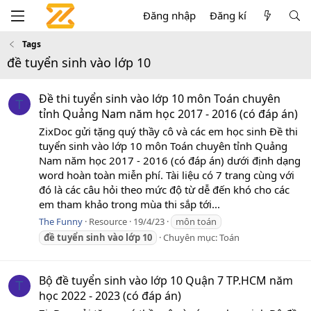
Đăng nhập
Đăng kí
Tags
đề tuyển sinh vào lớp 10
Đề thi tuyển sinh vào lớp 10 môn Toán chuyên
T
tỉnh Quảng Nam năm học 2017 - 2016 (có đáp án)
ZixDoc gửi tặng quý thầy cô và các em học sinh Đề thi
tuyển sinh vào lớp 10 môn Toán chuyên tỉnh Quảng
Nam năm học 2017 - 2016 (có đáp án) dưới định dạng
word hoàn toàn miễn phí. Tài liệu có 7 trang cùng với
đó là các câu hỏi theo mức độ từ dễ đến khó cho các
em tham khảo trong mùa thi sắp tới...
The Funny
Resource
19/4/23
môn toán
đề
tuyển
sinh
vào
lớp
10
Chuyên mục:
Toán
Bộ đề tuyển sinh vào lớp 10 Quận 7 TP.HCM năm
T
học 2022 - 2023 (có đáp án)