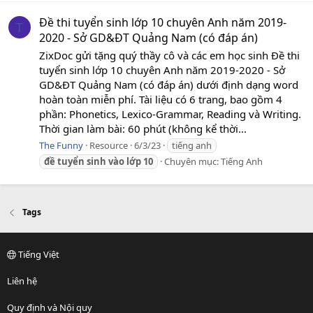
Đề thi tuyển sinh lớp 10 chuyên Anh năm 2019-
T
2020 - Sở GD&ĐT Quảng Nam (có đáp án)
ZixDoc gửi tặng quý thầy cô và các em học sinh Đề thi
tuyển sinh lớp 10 chuyên Anh năm 2019-2020 - Sở
GD&ĐT Quảng Nam (có đáp án) dưới định dạng word
hoàn toàn miễn phí. Tài liệu có 6 trang, bao gồm 4
phần: Phonetics, Lexico-Grammar, Reading và Writing.
Thời gian làm bài: 60 phút (không kể thời...
The Funny
Resource
6/3/23
tiếng anh
đề
tuyển
sinh
vào
lớp
10
Chuyên mục:
Tiếng Anh
Tags
Tiếng Việt
Liên hệ
Quy định và Nội quy