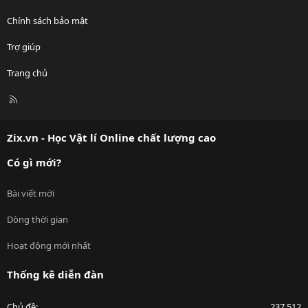
Chính sách bảo mật
Trợ giúp
Trang chủ
R
S
S
Zix.vn - Học Vật lí Online chất lượng cao
Có gì mới?
Bài viết mới
Dòng thời gian
Hoạt động mới nhất
Thống kê diễn đàn
Chủ đề
237,512