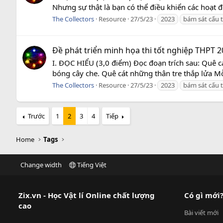
Nhưng sự thật là bạn có thể điều khiển các hoạt
The Collectors
Resource
27/5/23
2023
bám sát cấu 
Đề phát triển minh họa thi tốt nghiệp THPT 2
I. ĐỌC HIỂU (3,0 điểm) Đọc đoạn trích sau: Quê 
bóng cây che. Quê cát những thân tre thắp lửa M
The Collectors
Resource
27/5/23
2023
bám sát cấu 
Trước
1
2
3
4
Tiếp
Home
Tags
Change width
Tiếng Việt
Zix.vn - Học Vật lí Online chất lượng
Có gì mới
cao
Bài viết mới