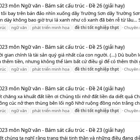
023 môn Ngữ văn - Bám sát cấu trúc - Đề 26 (giải hay)
n tôi bay trên bán đảo nhìn xuống dãy Trường Sơn dãy Trường Sơn 
n dày không bao giờ trụi lá xanh như cỏ xanh đã bén rễ từ lâu… S
trúc
ngữ văn
phát triển minh họa
đề
thi
tốt
nghiệp
thpt
Chuyên
023 môn Ngữ văn - Bám sát cấu trúc - Đề 25 (giải hay)
ời gian chính là tài sản quý giá nhất của con người. (…) Dù buồn
 thêm tiền, nhưng không thể làm bất cứ điều gì để có thêm thời gi
trúc
ngữ văn
phát triển minh họa
đề
thi
tốt
nghiệp
thpt
Chuyên
023 môn Ngữ văn - Bám sát cấu trúc - Đề 24 (giải hay)
ết chăng xa khuất đất liền ơi Chúng tôi nhớ đất liền da diết quá
ng cúc nở thẹn thùng bên lối ngõ Nhớ ruộng đồng nón trắng cha
trúc
ngữ văn
phát triển minh họa
đề
thi
tốt
nghiệp
thpt
Chuyên
023 môn Ngữ văn - Bám sát cấu trúc - Đề 23 (giải hay)
ết chúng ta nghĩ rằng trạng thái tinh thần và những điều đang di