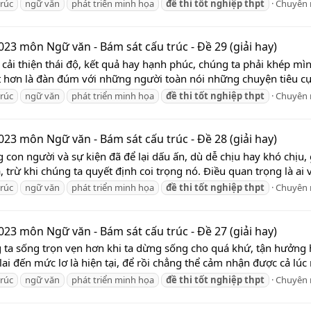
trúc
ngữ văn
phát triển minh họa
đề
thi
tốt
nghiệp
thpt
Chuyên
023 môn Ngữ văn - Bám sát cấu trúc - Đề 29 (giải hay)
ể cải thiện thái độ, kết quả hay hạnh phúc, chúng ta phải khép m
 hơn là đàn đúm với những người toàn nói những chuyện tiêu cực
trúc
ngữ văn
phát triển minh họa
đề
thi
tốt
nghiệp
thpt
Chuyên
023 môn Ngữ văn - Bám sát cấu trúc - Đề 28 (giải hay)
con người và sự kiện đã để lại dấu ấn, dù dễ chịu hay khó chịu, 
ừ khi chúng ta quyết định coi trọng nó. Điều quan trọng là ai và 
trúc
ngữ văn
phát triển minh họa
đề
thi
tốt
nghiệp
thpt
Chuyên
023 môn Ngữ văn - Bám sát cấu trúc - Đề 27 (giải hay)
 ta sống trọn vẹn hơn khi ta dừng sống cho quá khứ, tận hưởng hi
ai đến mức lơ là hiện tại, để rồi chẳng thể cảm nhận được cả lúc 
trúc
ngữ văn
phát triển minh họa
đề
thi
tốt
nghiệp
thpt
Chuyên