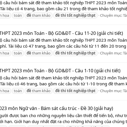
 Bộ câu hỏi bám sát đề tham khảo tốt nghiệp THPT 2023 môn Toá
 Tài liệu có 4 trang, bao gồm câu 21 trong đề tham khảo tốt nghi
nh họa
toán
đề
tham khảo
đề
thi
tốt
nghiệp
thpt
Chuyên mục:
Tà
HPT 2023 môn Toán - Bộ GD&ĐT - Câu 11-20 (giải chi tiết)
 Bộ câu hỏi bám sát đề tham khảo tốt nghiệp THPT 2023 môn To
phí. Tài liệu có 47 trang, bao gồm các câu hỏi từ 11 đến 20 trong
nh họa
toán
đề
tham khảo
đề
thi
tốt
nghiệp
thpt
Chuyên mục:
Tà
HPT 2023 môn Toán - Bộ GD&ĐT - Câu 1-10 (giải chi tiết)
 Bộ câu hỏi bám sát đề tham khảo tốt nghiệp THPT 2023 môn Toá
Tài liệu có 46 trang, bao gồm các câu hỏi từ 1-10 trong đề tham 
nh họa
toán
đề
tham khảo
đề
thi
tốt
nghiệp
thpt
Chuyên mục:
Tà
023 môn Ngữ văn - Bám sát cấu trúc - Đề 30 (giải hay)
gười được ban cho những nguyên liệu cần thiết để tiến bộ, như tr
ới hạn. Giới hạn duy nhất đặt ra cho những khả năng của chúng ta 