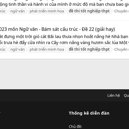
 động tinh thần và hành vi của mình ở mức độ mà bạn chưa bao gi
trúc
ngữ văn
phát triển minh họa
đề
thi
tốt
nghiệp
thpt
Chuyên
023 môn Ngữ văn - Bám sát cấu trúc - Đề 22 (giải hay)
cát đựng một trời gió cát Bãi lau thưa nhọn hoắt nắng hè Nhà b
ỗi trưa hè đẩy cửa nhìn ra Cây rơm nắng vàng hươm sắc lúa Một 
trúc
ngữ văn
phát triển minh họa
đề
thi
tốt
nghiệp
thpt
Chuyên
Liên hệ
Qu
?
Thống kê diễn đàn
Chủ đề