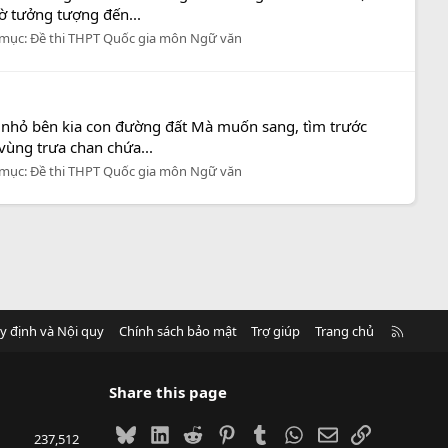
ờ tưởng tượng đến...
 mục:
Đề thi THPT Quốc gia môn Ngữ văn
ạn nhỏ bên kia con đường đất Mà muốn sang, tìm trước
vùng trưa chan chứa...
 mục:
Đề thi THPT Quốc gia môn Ngữ văn
R
y định và Nội quy
Chính sách bảo mật
Trợ giúp
Trang chủ
S
S
Share this page
Bluesky
LinkedIn
Reddit
Pinterest
Tumblr
WhatsApp
Email
Link
237,512