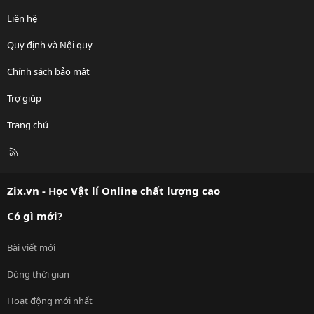
Liên hệ
Quy định và Nội quy
Chính sách bảo mật
Trợ giúp
Trang chủ
R
S
S
Zix.vn - Học Vật lí Online chất lượng cao
Có gì mới?
Bài viết mới
Dòng thời gian
Hoạt động mới nhất