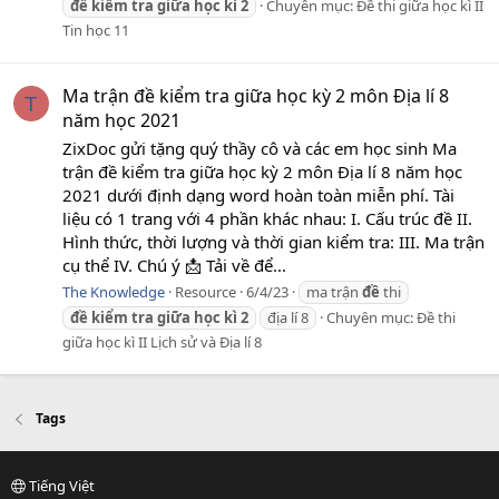
đề
kiểm
tra
giữa
học
kì
2
Chuyên mục:
Đề thi giữa học kì II
Tin học 11
Ma trận đề kiểm tra giữa học kỳ 2 môn Địa lí 8
T
năm học 2021
ZixDoc gửi tặng quý thầy cô và các em học sinh Ma
trận đề kiểm tra giữa học kỳ 2 môn Địa lí 8 năm học
2021 dưới định dạng word hoàn toàn miễn phí. Tài
liệu có 1 trang với 4 phần khác nhau: I. Cấu trúc đề II.
Hình thức, thời lượng và thời gian kiểm tra: III. Ma trận
cụ thể IV. Chú ý 📩 Tải về để...
The Knowledge
Resource
6/4/23
ma trận
đề
thi
đề
kiểm
tra
giữa
học
kì
2
địa lí 8
Chuyên mục:
Đề thi
giữa học kì II Lịch sử và Địa lí 8
Tags
Tiếng Việt