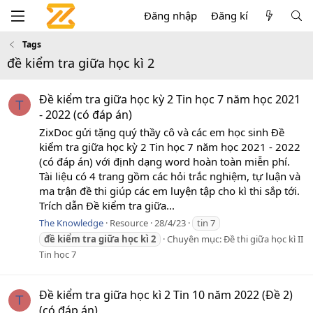
Đăng nhập
Đăng kí
Tags
đề kiểm tra giữa học kì 2
Đề kiểm tra giữa học kỳ 2 Tin học 7 năm học 2021
T
- 2022 (có đáp án)
ZixDoc gửi tặng quý thầy cô và các em học sinh Đề
kiểm tra giữa học kỳ 2 Tin học 7 năm học 2021 - 2022
(có đáp án) với định dạng word hoàn toàn miễn phí.
Tài liệu có 4 trang gồm các hỏi trắc nghiệm, tự luận và
ma trận đề thi giúp các em luyện tập cho kì thi sắp tới.
Trích dẫn Đề kiểm tra giữa...
The Knowledge
Resource
28/4/23
tin 7
đề
kiểm
tra
giữa
học
kì
2
Chuyên mục:
Đề thi giữa học kì II
Tin học 7
Đề kiểm tra giữa học kì 2 Tin 10 năm 2022 (Đề 2)
T
(có đáp án)