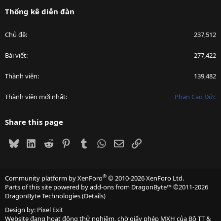
Thống kê diễn đàn
Chủ đề
237,512
Bài viết
277,422
Thành viên
139,482
Thành viên mới nhất
Phan Cao Đức
Share this page
Bluesky
LinkedIn
Reddit
Pinterest
Tumblr
WhatsApp
Email
Link
®
Community platform by XenForo
© 2010-2026 XenForo Ltd.
Parts of this site powered by
add-ons from DragonByte™
©2011-2026
DragonByte Technologies
(
Details
)
Design by:
Pixel Exit
Website đang hoạt động thử nghiệm, chờ giấy phép MXH của Bộ TT &