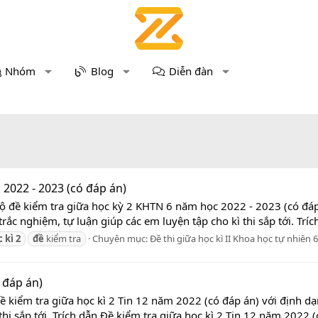
Nhóm
Blog
Diễn đàn
2022 - 2023 (có đáp án)
ộ đề kiểm tra giữa học kỳ 2 KHTN 6 năm học 2022 - 2023 (có đáp 
rắc nghiệm, tự luận giúp các em luyện tập cho kì thi sắp tới. Tríc
c
kì
2
đề
kiểm tra
Chuyên mục:
Đề thi giữa học kì II Khoa học tự nhiên 6
 đáp án)
ề kiểm tra giữa học kì 2 Tin 12 năm 2022 (có đáp án) với định dạ
hi sắp tới. Trích dẫn Đề kiểm tra giữa học kì 2 Tin 12 năm 2022 (c