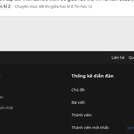
ọc
kì
2
Chuyên mục:
Đề thi giữa học kì II Tin học 12
Liên hệ
Qu
?
Thống kê diễn đàn
Chủ đề
an
Bài viết
ới nhất
Thành viên
Thành viên mới nhất
ga