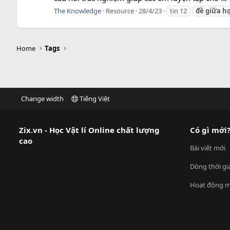
The Knowledge
Resource
28/4/23
tin 12
đề
giữa
h
Home
Tags
Change width
Tiếng Việt
Zix.vn - Học Vật lí Online chất lượng
Có gì mới
cao
Bài viết mới
Dòng thời gi
Hoạt động m