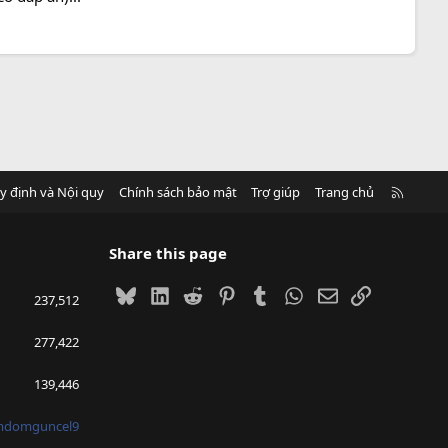
R
y định và Nội quy
Chính sách bảo mật
Trợ giúp
Trang chủ
S
S
Share this page
Bluesky
LinkedIn
Reddit
Pinterest
Tumblr
WhatsApp
Email
Link
237,512
277,422
139,446
mdomguncel9