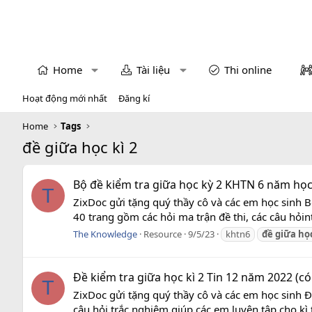
Home
Tài liệu
Thi online
Hoạt động mới nhất
Đăng kí
Home
Tags
đề giữa học kì 2
Bộ đề kiểm tra giữa học kỳ 2 KHTN 6 năm học 
T
ZixDoc gửi tặng quý thầy cô và các em học sinh B
40 trang gồm các hỏi ma trận đề thi, các câu hỏint
The Knowledge
Resource
9/5/23
khtn6
đề
giữa
họ
Đề kiểm tra giữa học kì 2 Tin 12 năm 2022 (có
T
ZixDoc gửi tặng quý thầy cô và các em học sinh Đ
câu hỏi trắc nghiệm giúp các em luyện tập cho kì t