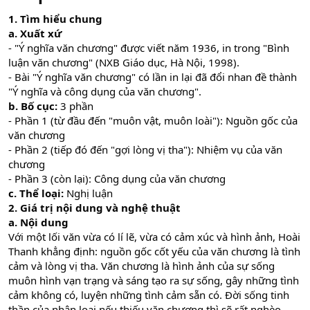
1. Tìm hiểu chung
a. Xuất xứ
- "Ý nghĩa văn chương" được viết năm 1936, in trong "Bình
luận văn chương" (NXB Giáo dục, Hà Nội, 1998).
- Bài "Ý nghĩa văn chương" có lần in lại đã đổi nhan đề thành
"Ý nghĩa và công dụng của văn chương".
b. Bố cục:
3 phần
- Phần 1 (từ đầu đến "muôn vật, muôn loài"): Nguồn gốc của
văn chương
- Phần 2 (tiếp đó đến "gợi lòng vị tha"): Nhiệm vụ của văn
chương
- Phần 3 (còn lại): Công dụng của văn chương
c. Thể loại:
Nghị luận
2. Giá trị nội dung và nghệ thuật
a. Nội dung
Với một lối văn vừa có lí lẽ, vừa có cảm xúc và hình ảnh, Hoài
Thanh khẳng định: nguồn gốc cốt yếu của văn chương là tình
cảm và lòng vị tha. Văn chương là hình ảnh của sự sống
muôn hình vạn trạng và sáng tạo ra sự sống, gây những tình
cảm không có, luyện những tình cảm sẵn có. Đời sống tinh
thần của nhân loại nếu thiếu văn chương thì sẽ rất nghèo