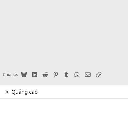
Bluesky
LinkedIn
Reddit
Pinterest
Tumblr
WhatsApp
Email
Link
Chia sẻ:
Quảng cáo