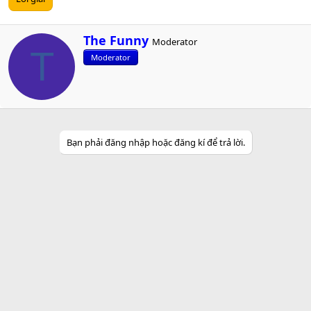
W
The Funny
Moderator
r
T
Moderator
i
t
t
e
n
b
y
Bạn phải đăng nhập hoặc đăng kí để trả lời.