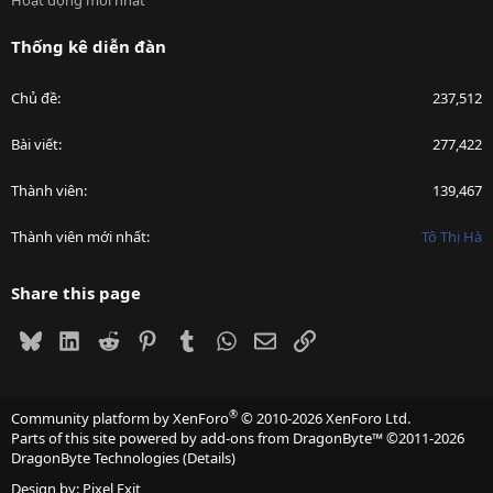
Hoạt động mới nhất
Thống kê diễn đàn
Chủ đề
237,512
Bài viết
277,422
Thành viên
139,467
Thành viên mới nhất
Tô Thị Hà
Share this page
Bluesky
LinkedIn
Reddit
Pinterest
Tumblr
WhatsApp
Email
Link
®
Community platform by XenForo
© 2010-2026 XenForo Ltd.
Parts of this site powered by
add-ons from DragonByte™
©2011-2026
DragonByte Technologies
(
Details
)
Design by:
Pixel Exit