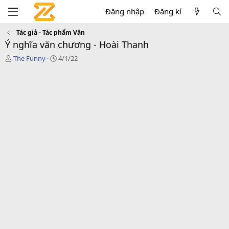
Đăng nhập
Đăng kí
Tác giả - Tác phẩm Văn
Ý nghĩa văn chương - Hoài Thanh
T
C
The Funny
4/1/22
á
r
c
e
g
a
i
t
ả
i
o
n
d
a
t
e