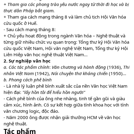
+ Tham gia các phong trào yêu nước ngay từ thời đi học và bị
thực dân Pháp bắt giam.
+ Tham gia cách mạng tháng 8 và làm chủ tịch Hội Văn hóa
cứu quốc ở Huế.
- Sau cách mạng tháng 8:
+ Chủ yếu hoạt động trong ngành Văn hóa – Nghệ thuật và
từng giữ nhiều chức vụ quan trọng: Tổng thư ký Hội Văn hóa
cứu quốc Việt Nam, Hội văn nghệ Việt Nam, Tổng thư ký Hội
Liên Hiệp văn học nghệ thuật Việt Nam…
2. Sự nghiệp văn học
a. Các tác phẩm chính
:
Văn chương và hành động
(1936),
Thi
nhân Việt Nam
(1942),
Nói chuyện thơ kháng chiến
(1950)…
b. Phong cách phê bình
- Là nhà lý luận phê bình xuất sắc của nền Văn học Việt Nam
hiện đại:
"lấy hồn tôi để hiểu hồn người"
- Cách phê bình của ông nhẹ nhàng, tinh tế gần gũi và giàu
cảm xúc, hình ảnh. Có sự kết hợp giữa tính khoa học với tính
văn chương logic, độc đáo.
- Năm 2000 ông được nhận giải thưởng HCM về văn học
nghệ thuật.
Tác phẩm